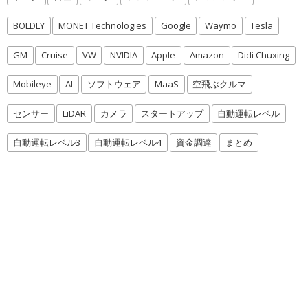
BOLDLY
MONET Technologies
Google
Waymo
Tesla
GM
Cruise
VW
NVIDIA
Apple
Amazon
Didi Chuxing
Mobileye
AI
ソフトウェア
MaaS
空飛ぶクルマ
センサー
LiDAR
カメラ
スタートアップ
自動運転レベル
自動運転レベル3
自動運転レベル4
資金調達
まとめ