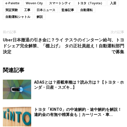
e-Palette
Woven City
スマートシティ
トヨタ（Toyota）
入居
実証実験
工事
日本ニュース
監修記事
自動運転
自動運転シャトル
解説
前の記事
次の記事
Uber日本撤退の引き金に？ライ
テスラのインターン給与、トヨ
ドシェア完全解禁、「棚上げ」
タの正社員超え！自動運転部門
決定
で募集
関連記事
ADASとは？搭載車種は？読み方は？【トヨタ・ホ
ンダ・日産・スズキ…】
トヨタ「KINTO」の中途解約・途中解約を解説！
違約金の有無や精算金も｜カーリース・車...