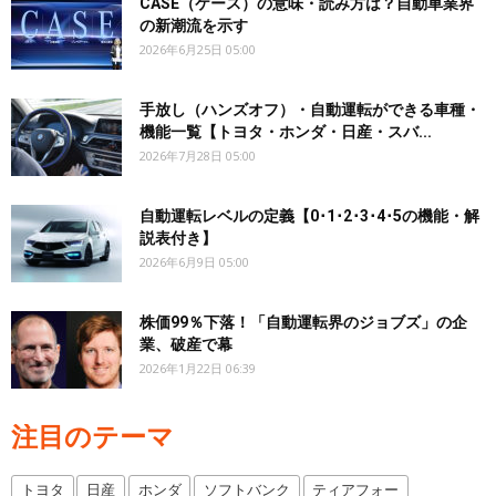
CASE（ケース）の意味・読み方は？自動車業界
の新潮流を示す
2026年6月25日 05:00
手放し（ハンズオフ）・自動運転ができる車種・
機能一覧【トヨタ・ホンダ・日産・スバ...
2026年7月28日 05:00
自動運転レベルの定義【0･1･2･3･4･5の機能・解
説表付き】
2026年6月9日 05:00
株価99％下落！「自動運転界のジョブズ」の企
業、破産で幕
2026年1月22日 06:39
注目のテーマ
トヨタ
日産
ホンダ
ソフトバンク
ティアフォー