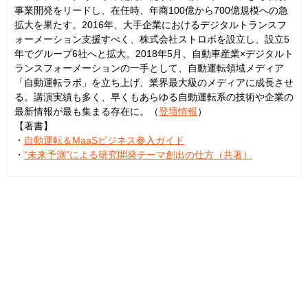
事業開発をリードし、在任時、年商100億から700億規模への急
拡大を果たす。2016年、大手企業におけるデジタルトランスフ
ォーメーション支援すべく、株式会社ストロボを設立し、設立5
年でグループ6社へと拡大。2018年5月、自動車産業×デジタルト
ランスフォーメーションの一手として、自動運転領域メディア
「自動運転ラボ」を立ち上げ、業界最大級のメディアに成長させ
る。講演実績も多く、早くもあらゆる自動運転系の技術や企業の
最新情報が最も集まる存在に。（
登壇情報
）
【著書】
・
自動運転＆MaaSビジネス参入ガイド
・
“未来予測”による研究開発テーマ創出の仕方（共著）