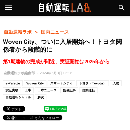
自動運転ラボ ＞
国内ニュース
Woven City、ついに入居開始へ！トヨタ関
係者から段階的に
第1期建物の完成が間近、実証開始は2025年から
自動運転ラボ編集部
-
2024年6月3日 06:18
e-Palette
Woven City
スマートシティ
トヨタ（Toyota）
入居
実証実験
工事
日本ニュース
監修記事
自動運転
自動運転シャトル
解説