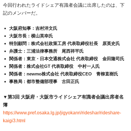
今回行われたライドシェア有識者会議に出席したのは、下
記のメンバーだ。
大阪府知事：吉村洋文氏
大阪市長：横山英幸氏
特別顧問：株式会社政策工房 代表取締役社長 原英史氏
弁護士：三浦法律事務所 尾西祥平氏
関係者：東京・日本交通株式会社 代表取締役 金田隆司氏
関係者：株式会社GT 代表取締役 中村一人氏
関係者：newmo株式会社 代表取締役CEO 青柳直樹氏
事務局：都市整備部理事 古田正氏
▼第3回 大阪府・大阪市ライドシェア有識者会議出席者名
簿
https://www.pref.osaka.lg.jp/jigyokanri/rideshar/rideshare-
kaigi3.html