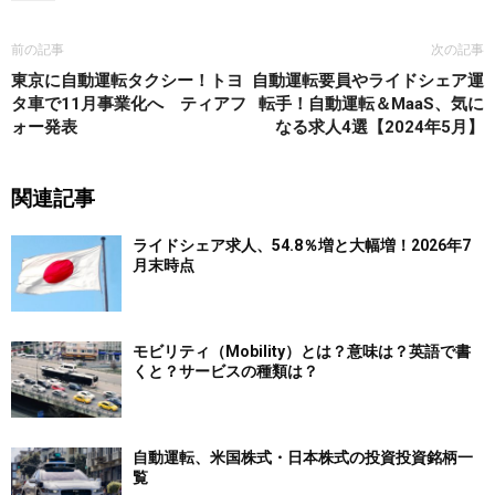
前の記事
次の記事
東京に自動運転タクシー！トヨ
自動運転要員やライドシェア運
タ車で11月事業化へ ティアフ
転手！自動運転＆MaaS、気に
ォー発表
なる求人4選【2024年5月】
関連記事
ライドシェア求人、54.8％増と大幅増！2026年7
月末時点
モビリティ（Mobility）とは？意味は？英語で書
くと？サービスの種類は？
自動運転、米国株式・日本株式の投資投資銘柄一
覧