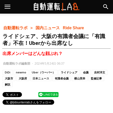
自動運転ラボ ＞
国内ニュース
Ride Share
ライドシェア、大阪の有識者会議に「有識
者」不在！Uberから出席なし
出席メンバーはどんな顔ぶれ？
自動運転ラボ編集部
-
2024年5月24日 06:37
DiDi
newmo
Uber（ウーバー）
ライドシェア
会議
吉村洋文
大阪市
大阪府
日本ニュース
有識者会議
横山英幸
監修記事
解説