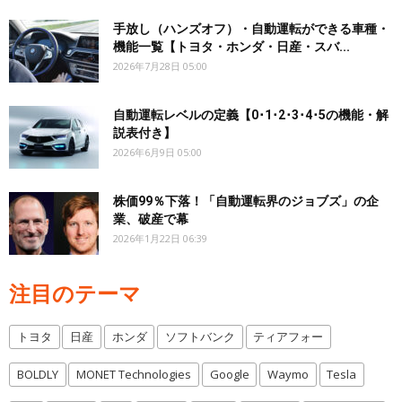
手放し（ハンズオフ）・自動運転ができる車種・
機能一覧【トヨタ・ホンダ・日産・スバ...
2026年7月28日 05:00
自動運転レベルの定義【0･1･2･3･4･5の機能・解
説表付き】
2026年6月9日 05:00
株価99％下落！「自動運転界のジョブズ」の企
業、破産で幕
2026年1月22日 06:39
注目のテーマ
トヨタ
日産
ホンダ
ソフトバンク
ティアフォー
BOLDLY
MONET Technologies
Google
Waymo
Tesla