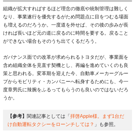
組織が拡大すればするほど理念の徹底や統制管理は難しく
なり、事業遂行を優先するがため問題点に目をつむる場面
も増えるのだろうか。一度道を外せば、その後の歩みが長
ければ長いほど元の道に戻るのに時間を要する。戻ること
ができない場合もそのうち出てくるだろう。
ガバナンス面での改革が求められるトヨタだが、事業面を
含め組織全体を見直す契機とし、再編を進めていくのも良
策と思われる。変革期を迎えた今、自動車メーカーグルー
プからモビリティ・カンパニーへ転身するためにも、今一
度章男氏に辣腕をふるってもらうのも良いのではないだろ
うか。
【参考】
関連記事としては「
拝啓Apple様。まず1台だ
け自動運転タクシーをローンチしては？
」も参照。