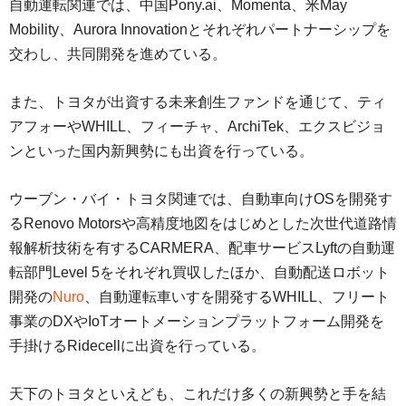
自動運転関連では、中国Pony.ai、Momenta、米May
Mobility、Aurora Innovationとそれぞれパートナーシップを
交わし、共同開発を進めている。
また、トヨタが出資する未来創生ファンドを通じて、ティ
アフォーやWHILL、フィーチャ、ArchiTek、エクスビジョ
ンといった国内新興勢にも出資を行っている。
ウーブン・バイ・トヨタ関連では、自動車向けOSを開発す
るRenovo Motorsや高精度地図をはじめとした次世代道路情
報解析技術を有するCARMERA、配車サービスLyftの自動運
転部門Level 5をそれぞれ買収したほか、自動配送ロボット
開発の
Nuro
、自動運転車いすを開発するWHILL、フリート
事業のDXやIoTオートメーションプラットフォーム開発を
手掛けるRidecellに出資を行っている。
天下のトヨタといえども、これだけ多くの新興勢と手を結