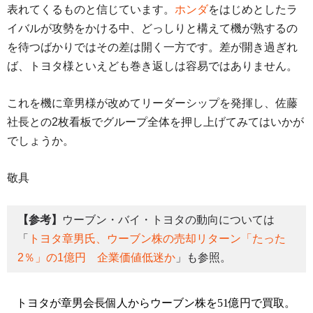
表れてくるものと信じています。
ホンダ
をはじめとしたラ
イバルが攻勢をかける中、どっしりと構えて機が熟するの
を待つばかりではその差は開く一方です。差が開き過ぎれ
ば、トヨタ様といえども巻き返しは容易ではありません。
これを機に章男様が改めてリーダーシップを発揮し、佐藤
社長との2枚看板でグループ全体を押し上げてみてはいかが
でしょうか。
敬具
【参考】
ウーブン・バイ・トヨタの動向については
「
トヨタ章男氏、ウーブン株の売却リターン「たった
2％」の1億円 企業価値低迷か
」も参照。
トヨタが章男会長個人からウーブン株を51億円で買取。