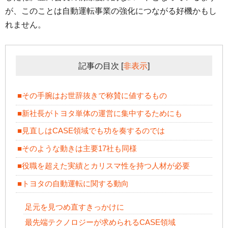
が、このことは自動運転事業の強化につながる好機かもし
れません。
記事の目次
[
非表示
]
■その手腕はお世辞抜きで称賛に値するもの
■新社長がトヨタ単体の運営に集中するためにも
■見直しはCASE領域でも功を奏するのでは
■そのような動きは主要17社も同様
■役職を超えた実績とカリスマ性を持つ人材が必要
■トヨタの自動運転に関する動向
足元を見つめ直すきっかけに
最先端テクノロジーが求められるCASE領域