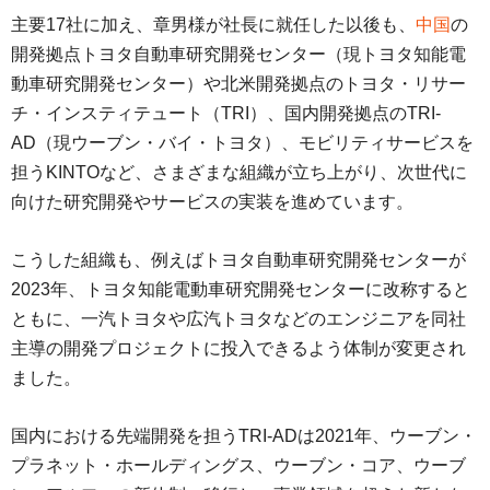
主要17社に加え、章男様が社長に就任した以後も、
中国
の
開発拠点トヨタ自動車研究開発センター（現トヨタ知能電
動車研究開発センター）や北米開発拠点のトヨタ・リサー
チ・インスティテュート（TRI）、国内開発拠点のTRI-
AD（現ウーブン・バイ・トヨタ）、モビリティサービスを
担うKINTOなど、さまざまな組織が立ち上がり、次世代に
向けた研究開発やサービスの実装を進めています。
こうした組織も、例えばトヨタ自動車研究開発センターが
2023年、トヨタ知能電動車研究開発センターに改称すると
ともに、一汽トヨタや広汽トヨタなどのエンジニアを同社
主導の開発プロジェクトに投入できるよう体制が変更され
ました。
国内における先端開発を担うTRI-ADは2021年、ウーブン・
プラネット・ホールディングス、ウーブン・コア、ウーブ