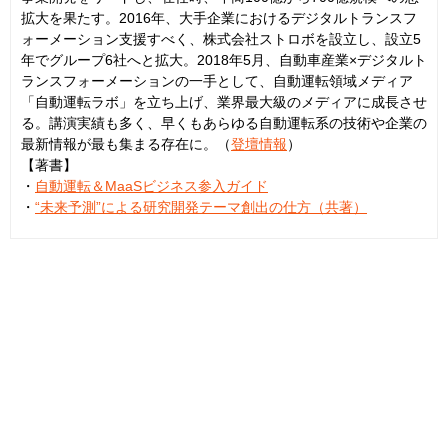
拡大を果たす。2016年、大手企業におけるデジタルトランスフ
ォーメーション支援すべく、株式会社ストロボを設立し、設立5
年でグループ6社へと拡大。2018年5月、自動車産業×デジタルト
ランスフォーメーションの一手として、自動運転領域メディア
「自動運転ラボ」を立ち上げ、業界最大級のメディアに成長させ
る。講演実績も多く、早くもあらゆる自動運転系の技術や企業の
最新情報が最も集まる存在に。（
登壇情報
）
【著書】
・
自動運転＆MaaSビジネス参入ガイド
・
“未来予測”による研究開発テーマ創出の仕方（共著）