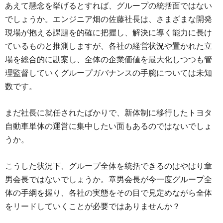
あえて懸念を挙げるとすれば、グループの統括面ではない
でしょうか。エンジニア畑の佐藤社長は、さまざまな開発
現場が抱える課題を的確に把握し、解決に導く能力に長け
ているものと推測しますが、各社の経営状況や置かれた立
場を総合的に勘案し、全体の企業価値を最大化しつつも管
理監督していくグループガバナンスの手腕については未知
数です。
まだ社長に就任されたばかりで、新体制に移行したトヨタ
自動車単体の運営に集中したい面もあるのではないでしょ
うか。
こうした状況下、グループ全体を統括できるのはやはり章
男会長ではないでしょうか。章男会長が今一度グループ全
体の手綱を握り、各社の実態をその目で見定めながら全体
をリードしていくことが必要ではありませんか？