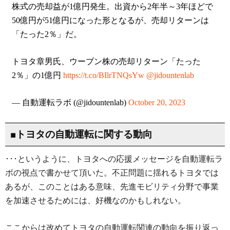
株式の売却益が1億円発生。出資から2年半～3年ほどで
50億円が51億円になった形となるが、売却リターンは
「たった2％」だ。
トヨタ章男氏、ウーブン株の売却リターン「たった
2％」の1億円
https://t.co/BIlrTNQsYw
@jidountenlab
— 自動運転ラボ (@jidountenlab)
October 20, 2023
■トヨタの自動運転に関する動向
･･･というように、トヨタへの応援メッセージを自動運転ラ
ボの視点で書かせて頂いた。不正問題に揺れるトヨタでは
あるが、このことはある意味、先進モビリティ分野で事業
を加速させるためには、好機なのかもしれない。
ここからは改めてトヨタの自動運転関連の動向を振り返っ