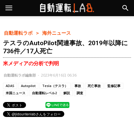
自動運転ラボ ＞
海外ニュース
テスラのAutoPilot関連事故、2019年以降に
736件／17人死亡
米メディアの分析で判明
自動運転ラボ編集部
-
2023年6月16日 06:36
ADAS
Autopilot
Tesla（テスラ）
事故
死亡事故
監修記事
米国ニュース
自動運転レベル2
解説
調査