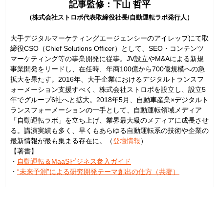
記事監修：下山 哲平
（株式会社ストロボ代表取締役社長/自動運転ラボ発行人）
大手デジタルマーケティングエージェンシーのアイレップにて取
締役CSO（Chief Solutions Officer）として、SEO・コンテンツ
マーケティング等の事業開発に従事。JV設立やM&Aによる新規
事業開発をリードし、在任時、年商100億から700億規模への急
拡大を果たす。2016年、大手企業におけるデジタルトランスフ
ォーメーション支援すべく、株式会社ストロボを設立し、設立5
年でグループ6社へと拡大。2018年5月、自動車産業×デジタルト
ランスフォーメーションの一手として、自動運転領域メディア
「自動運転ラボ」を立ち上げ、業界最大級のメディアに成長させ
る。講演実績も多く、早くもあらゆる自動運転系の技術や企業の
最新情報が最も集まる存在に。（
登壇情報
）
【著書】
・
自動運転＆MaaSビジネス参入ガイド
・
“未来予測”による研究開発テーマ創出の仕方（共著）