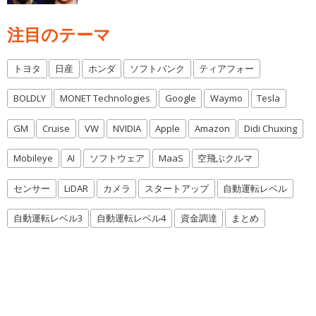
注目のテーマ
トヨタ
日産
ホンダ
ソフトバンク
ティアフォー
BOLDLY
MONET Technologies
Google
Waymo
Tesla
GM
Cruise
VW
NVIDIA
Apple
Amazon
Didi Chuxing
Mobileye
AI
ソフトウェア
MaaS
空飛ぶクルマ
センサー
LiDAR
カメラ
スタートアップ
自動運転レベル
自動運転レベル3
自動運転レベル4
資金調達
まとめ