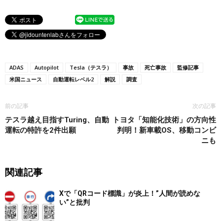
ADAS
Autopilot
Tesla（テスラ）
事故
死亡事故
監修記事
米国ニュース
自動運転レベル2
解説
調査
前の記事
次の記事
テスラ越え目指すTuring、自動
トヨタ「知能化技術」の方向性
運転の特許を2件出願
判明！新車載OS、移動コンビ
ニも
関連記事
Xで「QRコード標識」が炎上！”人間が読めな
い”と批判