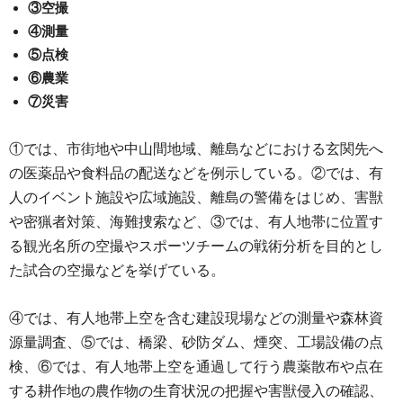
③空撮
④測量
⑤点検
⑥農業
⑦災害
①では、市街地や中山間地域、離島などにおける玄関先へ
の医薬品や食料品の配送などを例示している。②では、有
人のイベント施設や広域施設、離島の警備をはじめ、害獣
や密猟者対策、海難捜索など、③では、有人地帯に位置す
る観光名所の空撮やスポーツチームの戦術分析を目的とし
た試合の空撮などを挙げている。
④では、有人地帯上空を含む建設現場などの測量や森林資
源量調査、⑤では、橋梁、砂防ダム、煙突、工場設備の点
検、⑥では、有人地帯上空を通過して行う農薬散布や点在
する耕作地の農作物の生育状況の把握や害獣侵入の確認、