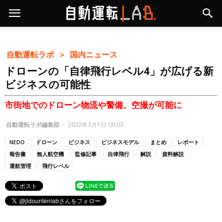
自動運転ラボ ＞
国内ニュース
ドローンの「自律飛行レベル4」が広げる新
ビジネスの可能性
市街地でのドローン物流や警備、空撮が可能に
自動運転ラボ編集部
-
2022年3月1日 09:03
NEDO
ドローン
ビジネス
ビジネスモデル
まとめ
レポート
報告書
無人航空機
監修記事
自律飛行
解説
資料解説
運航管理
飛行レベル