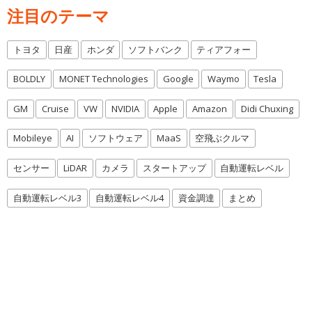
注目のテーマ
トヨタ
日産
ホンダ
ソフトバンク
ティアフォー
BOLDLY
MONET Technologies
Google
Waymo
Tesla
GM
Cruise
VW
NVIDIA
Apple
Amazon
Didi Chuxing
Mobileye
AI
ソフトウェア
MaaS
空飛ぶクルマ
センサー
LiDAR
カメラ
スタートアップ
自動運転レベル
自動運転レベル3
自動運転レベル4
資金調達
まとめ