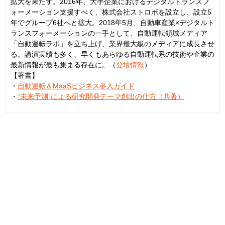
拡大を果たす。2016年、大手企業におけるデジタルトランスフ
ォーメーション支援すべく、株式会社ストロボを設立し、設立5
年でグループ6社へと拡大。2018年5月、自動車産業×デジタルト
ランスフォーメーションの一手として、自動運転領域メディア
「自動運転ラボ」を立ち上げ、業界最大級のメディアに成長させ
る。講演実績も多く、早くもあらゆる自動運転系の技術や企業の
最新情報が最も集まる存在に。（
登壇情報
）
【著書】
・
自動運転＆MaaSビジネス参入ガイド
・
“未来予測”による研究開発テーマ創出の仕方（共著）