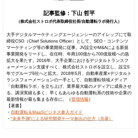
記事監修：下山 哲平
（株式会社ストロボ代表取締役社長/自動運転ラボ発行人）
大手デジタルマーケティングエージェンシーのアイレップにて取
締役CSO（Chief Solutions Officer）として、SEO・コンテンツ
マーケティング等の事業開発に従事。JV設立やM&Aによる新規
事業開発をリードし、在任時、年商100億から700億規模への急
拡大を果たす。2016年、大手企業におけるデジタルトランスフ
ォーメーション支援すべく、株式会社ストロボを設立し、設立5
年でグループ6社へと拡大。2018年5月、自動車産業×デジタルト
ランスフォーメーションの一手として、自動運転領域メディア
「自動運転ラボ」を立ち上げ、業界最大級のメディアに成長させ
る。講演実績も多く、早くもあらゆる自動運転系の技術や企業の
最新情報が最も集まる存在に。（
登壇情報
）
【著書】
・
自動運転＆MaaSビジネス参入ガイド
・
“未来予測”による研究開発テーマ創出の仕方（共著）