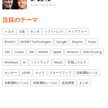
2026年1月22日 06:39
注目のテーマ
トヨタ
日産
ホンダ
ソフトバンク
ティアフォー
BOLDLY
MONET Technologies
Google
Waymo
Tesla
GM
Cruise
VW
NVIDIA
Apple
Amazon
Didi Chuxing
Mobileye
AI
ソフトウェア
MaaS
空飛ぶクルマ
センサー
LiDAR
カメラ
スタートアップ
自動運転レベル
自動運転レベル3
自動運転レベル4
資金調達
まとめ