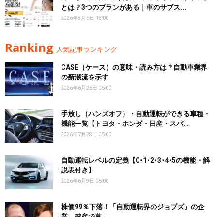
とは？3つのプランがある｜車のサブス...
2026年8月6日 18:00
Ranking
人気記事ランキング
CASE（ケース）の意味・読み方は？自動車業界
の新潮流を示す
2026年6月25日 05:00
手放し（ハンズオフ）・自動運転ができる車種・
機能一覧【トヨタ・ホンダ・日産・スバ...
2026年7月28日 05:00
自動運転レベルの定義【0･1･2･3･4･5の機能・解
説表付き】
2026年6月9日 05:00
株価99％下落！「自動運転界のジョブズ」の企
業、破産で幕