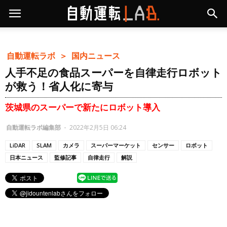
自動運転ラボ ＞
国内ニュース
人手不足の食品スーパーを自律走行ロボット
が救う！省人化に寄与
茨城県のスーパーで新たにロボット導入
自動運転ラボ編集部
-
2022年2月5日 06:24
LiDAR
SLAM
カメラ
スーパーマーケット
センサー
ロボット
日本ニュース
監修記事
自律走行
解説