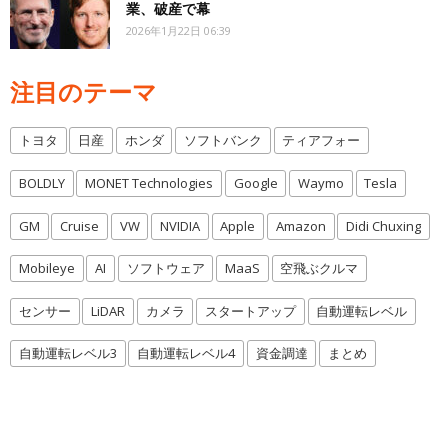
業、破産で幕
2026年1月22日 06:39
注目のテーマ
トヨタ
日産
ホンダ
ソフトバンク
ティアフォー
BOLDLY
MONET Technologies
Google
Waymo
Tesla
GM
Cruise
VW
NVIDIA
Apple
Amazon
Didi Chuxing
Mobileye
AI
ソフトウェア
MaaS
空飛ぶクルマ
センサー
LiDAR
カメラ
スタートアップ
自動運転レベル
自動運転レベル3
自動運転レベル4
資金調達
まとめ