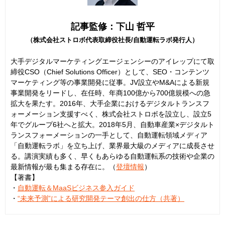
記事監修：下山 哲平
（株式会社ストロボ代表取締役社長/自動運転ラボ発行人）
大手デジタルマーケティングエージェンシーのアイレップにて取
締役CSO（Chief Solutions Officer）として、SEO・コンテンツ
マーケティング等の事業開発に従事。JV設立やM&Aによる新規
事業開発をリードし、在任時、年商100億から700億規模への急
拡大を果たす。2016年、大手企業におけるデジタルトランスフ
ォーメーション支援すべく、株式会社ストロボを設立し、設立5
年でグループ6社へと拡大。2018年5月、自動車産業×デジタルト
ランスフォーメーションの一手として、自動運転領域メディア
「自動運転ラボ」を立ち上げ、業界最大級のメディアに成長させ
る。講演実績も多く、早くもあらゆる自動運転系の技術や企業の
最新情報が最も集まる存在に。（
登壇情報
）
【著書】
・
自動運転＆MaaSビジネス参入ガイド
・
“未来予測”による研究開発テーマ創出の仕方（共著）