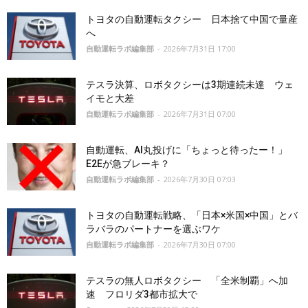
トヨタの自動運転タクシー 日本捨て中国で量産
へ
自動運転ラボ編集部
-
2026年7月31日 17:00
テスラ決算、ロボタクシーは3期連続未達 ウェ
イモと大差
自動運転ラボ編集部
-
2026年7月31日 07:00
自動運転、AI丸投げに「ちょっと待ったー！」
E2Eが急ブレーキ？
自動運転ラボ編集部
-
2026年7月30日 07:03
トヨタの自動運転戦略、「日本×米国×中国」とバ
ラバラのパートナーを選ぶワケ
自動運転ラボ編集部
-
2026年7月30日 07:00
テスラの無人ロボタクシー 「全米制覇」へ加
速 フロリダ3都市拡大で