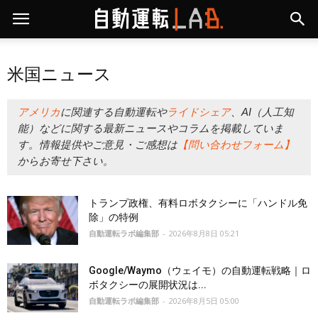
米国ニュース
アメリカ
に関連する自動運転や
ライドシェア
、AI（人工知
能）などに関する最新ニュースやコラムを掲載していま
す。情報提供やご意見・ご感想は
【問い合わせフォーム】
からお寄せ下さい。
トランプ政権、有料ロボタクシーに「ハンドル免
除」の特例
自動運転ラボ編集部
-
2026年8月8日 05:21
Google/Waymo（ウェイモ）の自動運転戦略｜ロ
ボタクシーの展開状況は...
自動運転ラボ編集部
-
2026年8月5日 05:00