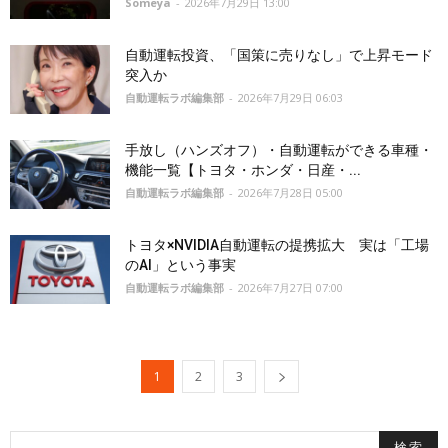
Someya
-
2026年7月29日 13:00
自動運転投資、「国策に売りなし」で上昇モード
突入か
自動運転ラボ編集部
-
2026年7月29日 06:03
手放し（ハンズオフ）・自動運転ができる車種・
機能一覧【トヨタ・ホンダ・日産・...
自動運転ラボ編集部
-
2026年7月28日 05:00
トヨタ×NVIDIA自動運転の提携拡大 実は「工場
のAI」という事実
自動運転ラボ編集部
-
2026年7月27日 07:00
1
2
3