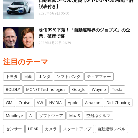
自動運転レベルの定義【0･1･2･3･4･5の機能・解
説表付き】
2026年6月9日 05:00
株価99％下落！「自動運転界のジョブズ」の企
業、破産で幕
2026年1月22日 06:39
注目のテーマ
トヨタ
日産
ホンダ
ソフトバンク
ティアフォー
BOLDLY
MONET Technologies
Google
Waymo
Tesla
GM
Cruise
VW
NVIDIA
Apple
Amazon
Didi Chuxing
Mobileye
AI
ソフトウェア
MaaS
空飛ぶクルマ
センサー
LiDAR
カメラ
スタートアップ
自動運転レベル