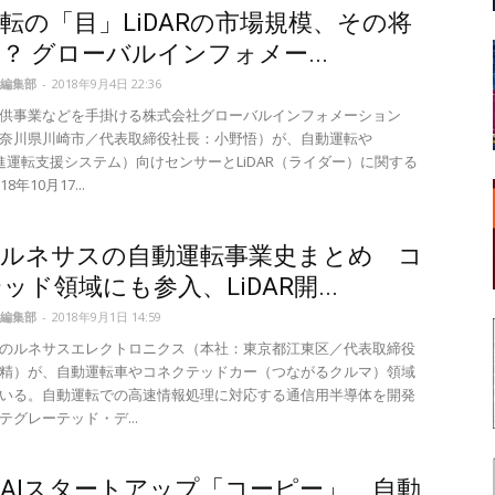
転の「目」LiDARの市場規模、その将
？ グローバルインフォメー...
編集部
-
2018年9月4日 22:36
供事業などを手掛ける株式会社グローバルインフォメーション
奈川県川崎市／代表取締役社長：小野悟）が、自動運転や
先進運転支援システム）向けセンサーとLiDAR（ライダー）に関する
8年10月17...
体ルネサスの自動運転事業史まとめ コ
ッド領域にも参入、LiDAR開...
編集部
-
2018年9月1日 14:59
のルネサスエレクトロニクス（本社：東京都江東区／代表取締役
精）が、自動運転車やコネクテッドカー（つながるクルマ）領域
いる。自動運転での高速情報処理に対応する通信用半導体を開発
テグレーテッド・デ...
AIスタートアップ「コーピー」、自動