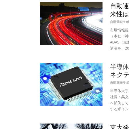
自動運
来性は
自動運転ラボ
市場情報提
（本社：神
ADAS（
講演を、201
半導
ネクテ
自動運転ラボ
半導体大手
社長：呉文
へ傾倒して
する米イン
東大発