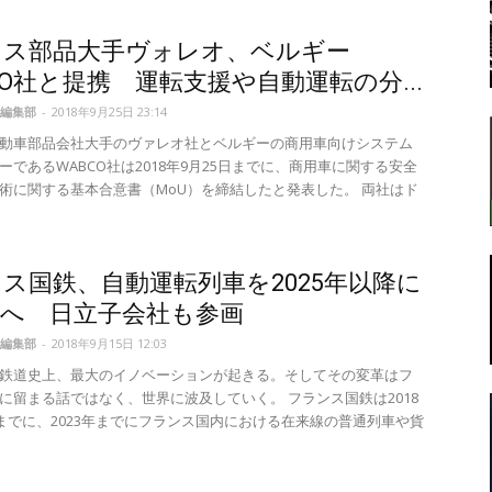
ンス部品大手ヴォレオ、ベルギー
CO社と提携 運転支援や自動運転の分...
転
編集部
-
2018年9月25日 23:14
動車部品会社大手のヴァレオ社とベルギーの商用車向けシステム
ーであるWABCO社は2018年9月25日までに、商用車に関する安全
術に関する基本合意書（MoU）を締結したと発表した。 両社はド
ラ
ス国鉄、自動運転列車を2025年以降に
化へ 日立子会社も参画
編集部
-
2018年9月15日 12:03
鉄道史上、最大のイノベーションが起きる。そしてその変革はフ
ボ
に留まる話ではなく、世界に波及していく。 フランス国鉄は2018
日までに、2023年までにフランス国内における在来線の普通列車や貨