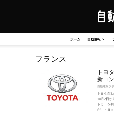
ホーム
自動運転
フランス
トヨ
新コ
自動運転ラボ
トヨタ自動
10月2日
トカーを初
が、トヨタ自