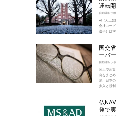
運転開
自動運転ラボ
AI（人工
会社コーピー
浩平）は20
国交
ーバー
自動運転ラボ
国土交通政
向をまとめ
況、日本の
参入と規制の
仏NA
発で