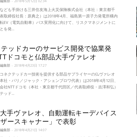
編集部
-
2018年5月12日 02:34
なども手掛ける三井住友海上火災保険株式会社（本社：東京都千
表取締役社長：原典之）は2018年4月、福島第一原子力発電所構内
転EV（電気自動車）バス実用化に向けて、リスクマネジメントに
を発...
クテッドカーのサービス開発で協業発
TTドコモと仏部品大手ヴァレオ
編集部
-
2018年4月23日 17:27
コネクテッドカー技術を提供する部品サプライヤーの仏ヴァレオ
本社・パリ／ジャック・アシェンブロワ代表）は2018年4月12日、
会社NTTドコモ（本社・東京都千代田区／代表取締役・吉澤和弘）
ッド...
品大手ヴァレオ、自動運転キーデバイス
ーザースキャナー」で表彰
編集部
-
2018年4月21日 14:07