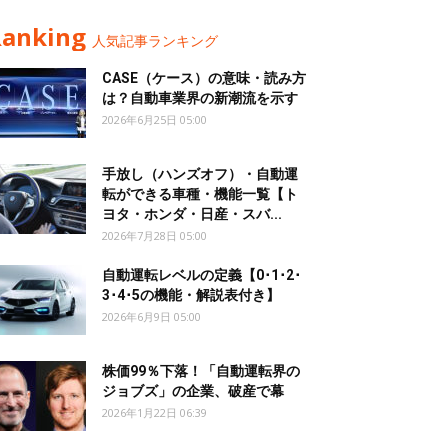
Ranking
人気記事ランキング
CASE（ケース）の意味・読み方
は？自動車業界の新潮流を示す
2026年6月25日 05:00
手放し（ハンズオフ）・自動運
転ができる車種・機能一覧【ト
ヨタ・ホンダ・日産・スバ...
2026年7月28日 05:00
自動運転レベルの定義【0･1･2･
3･4･5の機能・解説表付き】
2026年6月9日 05:00
株価99％下落！「自動運転界の
ジョブズ」の企業、破産で幕
2026年1月22日 06:39