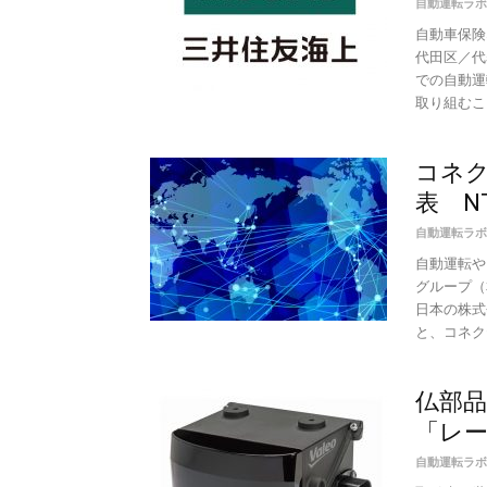
自動運転ラボ
自動車保険
代田区／代
での自動運
取り組むこと
コネ
表 N
自動運転ラボ
自動運転や
グループ（
日本の株式
と、コネクテ
仏部
「レ
自動運転ラボ