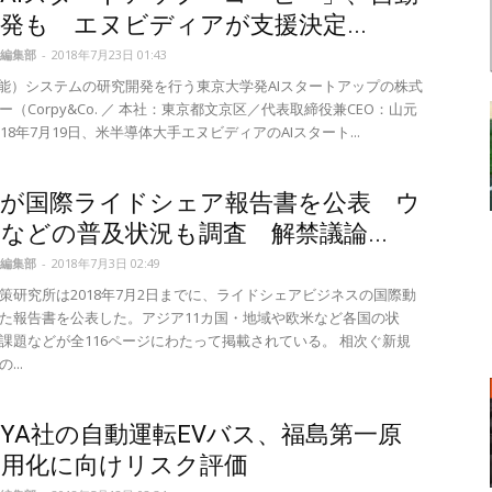
発も エヌビディアが支援決定...
編集部
-
2018年7月23日 01:43
知能）システムの研究開発を行う東京大学発AIスタートアップの株式
（Corpy&Co. ／ 本社：東京都文京区／代表取締役兼CEO：山元
18年7月19日、米半導体大手エヌビディアのAIスタート...
省が国際ライドシェア報告書を公表 ウ
などの普及状況も調査 解禁議論...
編集部
-
2018年7月3日 02:49
策研究所は2018年7月2日までに、ライドシェアビジネスの国際動
た報告書を公表した。アジア11カ国・地域や欧米など各国の状
課題などが全116ページにわたって掲載されている。 相次ぐ新規
...
VYA社の自動運転EVバス、福島第一原
実用化に向けリスク評価