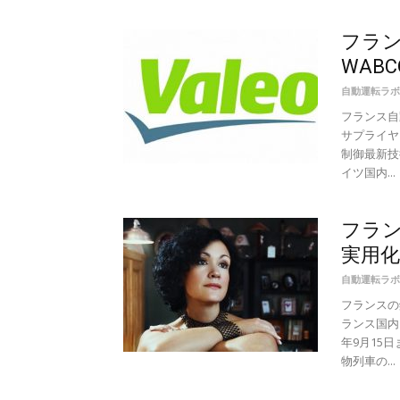
フラ
WAB
自動運転ラボ
フランス自
サプライヤ
制御最新技
イツ国内...
フラン
実用
自動運転ラボ
フランスの
ランス国内
年9月15
物列車の...