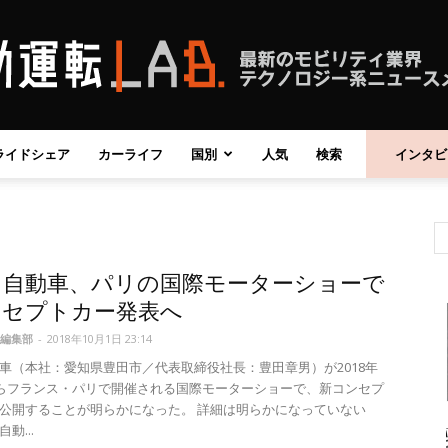
ライドシェア
カーライフ
国別
人気
検索
インタビ
自
タ自動車、パリの国際モーターショーで
動
ンセプトカー発表へ
編集部
-
2018年10月1日 23:14
車（本社：愛知県豊田市／代表取締役社長：豊田章男）が2018年
からフランス・パリで開催される国際モーターショーで、新コンセプ
公開することが明らかになった。 詳細は明らかになっていない
運
動...