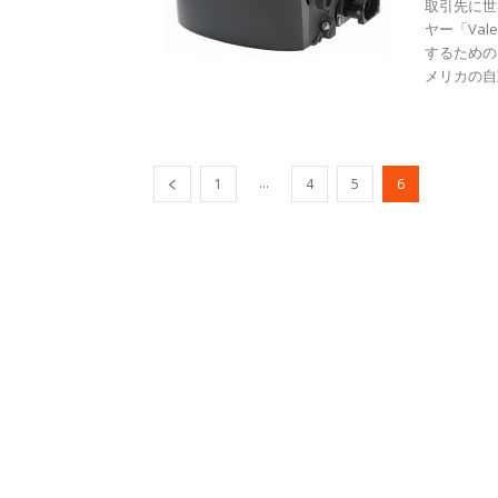
取引先に世
ヤー「Va
するための
メリカの自動
...
1
4
5
6