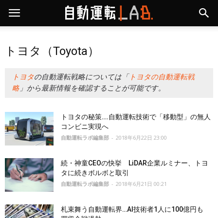
トヨタ（Toyota）
トヨタ
の自動運転戦略については「
トヨタの自動運転戦
略
」から最新情報を確認することが可能です。
トヨタの秘策….自動運転技術で「移動型」の無人
コンビニ実現へ
自動運転ラボ編集部
-
2018年6月22日 23:00
続・神童CEOの快挙 LiDAR企業ルミナー、トヨ
タに続きボルボと取引
自動運転ラボ編集部
-
2018年6月21日 00:21
札束舞う自動運転界…AI技術者1人に100億円も