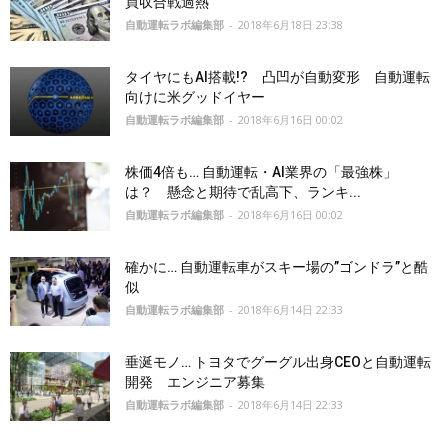
買収合戦過熱
自動運転ラボ編集部
-
2018年6月18日 23:38
タイヤにもAI搭載!? 凸凹が自動変形 自動運転
向けに米グッドイヤー
自動運転ラボ編集部
-
2018年6月16日 00:02
株価4倍も… 自動運転・AI業界の「最強株」
は？ 懸念と期待で乱高下、ランキ...
自動運転ラボ編集部
-
2018年6月16日 00:02
確かに… 自動運転車がスキー場の”ゴンドラ”と酷
似
自動運転ラボ編集部
-
2018年6月14日 22:33
垂涎モノ… トヨタでグーグル出身CEOと自動運転
開発 エンジニア募集
自動運転ラボ編集部
-
2018年6月14日 22:33