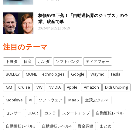
株価99％下落！「自動運転界のジョブズ」の企
業、破産で幕
2026年1月22日 06:39
注目のテーマ
トヨタ
日産
ホンダ
ソフトバンク
ティアフォー
BOLDLY
MONET Technologies
Google
Waymo
Tesla
GM
Cruise
VW
NVIDIA
Apple
Amazon
Didi Chuxing
Mobileye
AI
ソフトウェア
MaaS
空飛ぶクルマ
センサー
LiDAR
カメラ
スタートアップ
自動運転レベル
自動運転レベル3
自動運転レベル4
資金調達
まとめ