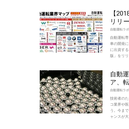
【20
リリー
自動運転ラボ
自動運転専
車の開発に
に出資する
版」をリリー
自動
ア、
自動運転ラボ
技術者のた
コ業界や医
う。今まで
ャンスが大き