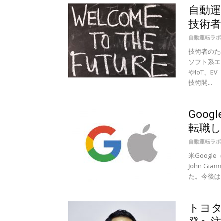
自動
技術者
自動運転ラボ
技術者のた
ソフト系エ
やIoT、
技術開...
Goo
転職しA
自動運転ラボ
米Goog
John G
た。今後は
トヨ