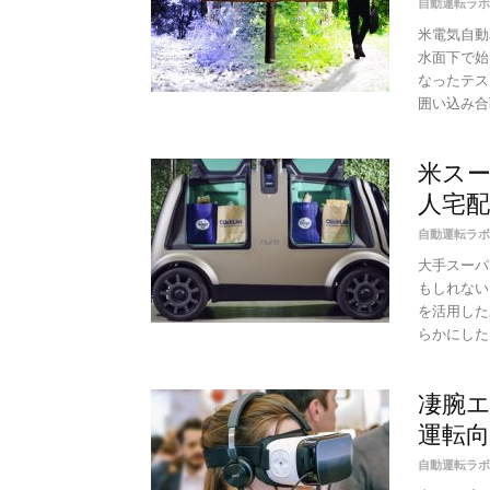
自動運転ラボ
米電気自動
水面下で始
なったテス
囲い込み合戦
米ス
人宅配
自動運転ラボ
大手スーパ
もしれない
を活用した
らかにした。 
凄腕エ
運転向
自動運転ラボ