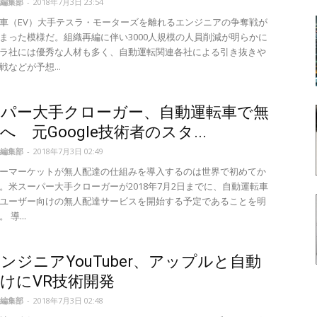
編集部
-
2018年7月3日 23:54
車（EV）大手テスラ・モーターズを離れるエンジニアの争奪戦が
まった模様だ。組織再編に伴い3000人規模の人員削減が明らかに
ラ社には優秀な人材も多く、自動運転関連各社による引き抜きや
などが予想...
ーパー大手クローガー、自動運転車で無
へ 元Google技術者のスタ...
編集部
-
2018年7月3日 02:49
ーマーケットが無人配達の仕組みを導入するのは世界で初めてか
。米スーパー大手クローガーが2018年7月2日までに、自動運転車
ユーザー向けの無人配達サービスを開始する予定であることを明
導...
ンジニアYouTuber、アップルと自動
けにVR技術開発
編集部
-
2018年7月3日 02:48