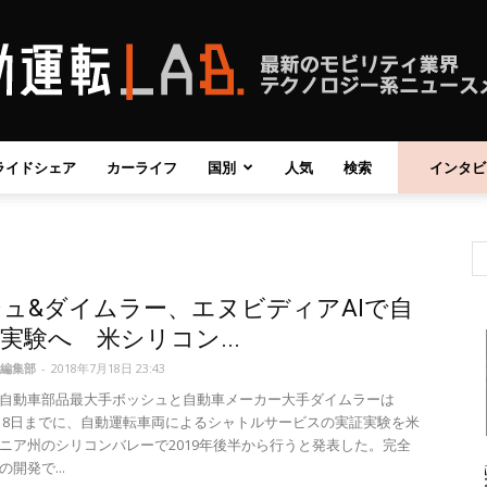
ライドシェア
カーライフ
国別
人気
検索
インタビ
自
ュ&ダイムラー、エヌビディアAIで自
動
実験へ 米シリコン...
編集部
-
2018年7月18日 23:43
自動車部品最大手ボッシュと自動車メーカー大手ダイムラーは
7月18日までに、自動運転車両によるシャトルサービスの実証実験を米
ニア州のシリコンバレーで2019年後半から行うと発表した。完全
運
開発で...