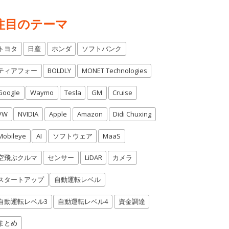
注目のテーマ
トヨタ
日産
ホンダ
ソフトバンク
ティアフォー
BOLDLY
MONET Technologies
Google
Waymo
Tesla
GM
Cruise
VW
NVIDIA
Apple
Amazon
Didi Chuxing
Mobileye
AI
ソフトウェア
MaaS
空飛ぶクルマ
センサー
LiDAR
カメラ
スタートアップ
自動運転レベル
自動運転レベル3
自動運転レベル4
資金調達
まとめ