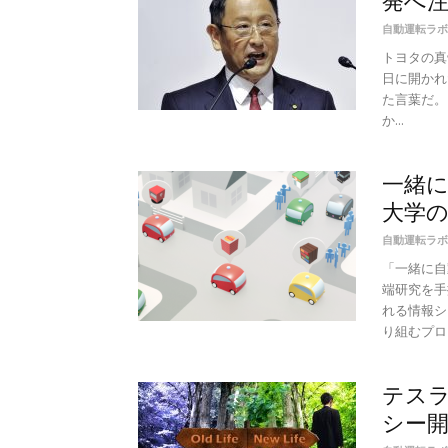
発へ
自動運転ラボ
トヨタの真
日に開かれ
た言葉だ。
か...
一緒に
大学
自動運転ラボ
「一緒に自
端研究を手
れる情報シ
り組むプロジ
テス
シー開