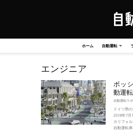
ホーム
自動運転
エンジニア
ボッシ
動運転
自動運転ラボ
ドイツ勢の
2018年
カリフォル
自動運転車の