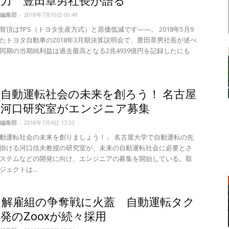
注力 豊田章男社長が語る
編集部
-
2018年7月10日 00:49
骨頂はTPS（トヨタ生産方式）と原価低減です——。 2018年5月9
たトヨタ自動車の2018年3月期決算説明会で、豊田章男社長が述べ
同期の当期純利益は過去最高となる2兆4939億円を記録したにも
自動運転社会の未来を創ろう！ 名古屋
の河口研究室がエンジニア募集
編集部
-
2018年7月4日 17:33
動運転社会の未来を創りましょう！」 名古屋大学で自動運転の先
掛ける河口信夫教授の研究室が、未来の自動運転社会に必要とさ
ステムなどの開発に向け、エンジニアの募集を開始している。取
ェクトは...
ラ解雇組の争奪戦に火蓋 自動運転タク
発のZooxが続々採用