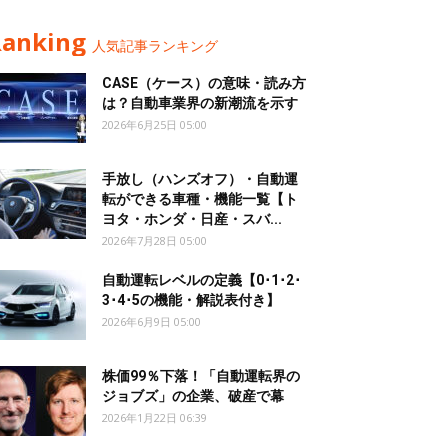
Ranking
人気記事ランキング
CASE（ケース）の意味・読み方
は？自動車業界の新潮流を示す
2026年6月25日 05:00
手放し（ハンズオフ）・自動運
転ができる車種・機能一覧【ト
ヨタ・ホンダ・日産・スバ...
2026年7月28日 05:00
自動運転レベルの定義【0･1･2･
3･4･5の機能・解説表付き】
2026年6月9日 05:00
株価99％下落！「自動運転界の
ジョブズ」の企業、破産で幕
2026年1月22日 06:39