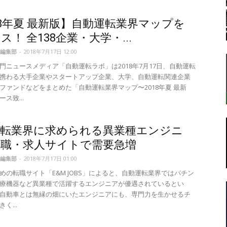
18年夏 最新版】自動運転業界マップを
ス！ 全138企業・大学・...
転
編集部
-
2018年7月17日 12:00
門ニュースメディア「自動運転ラボ」は2018年7月17日、自動運転
携わる大手企業やスタートアップ企業、大学、自動運転関連企業
ファンドなどをまとめた「自動運転業界マップ〜2018年夏 最新
ス致...
ラ
運転業界に求められる異業種エンジニ
転職・求人サイトで需要急増
編集部
-
2018年7月17日 01:00
めの転職サイト「E&M JOBS」によると、自動運転業界ではパチン
ボ
療機器など異業種で活躍するエンジニアが優遇されているとい
自動車とは無縁の畑にいたエンジニアにも、専門力を生かせるチ
く...