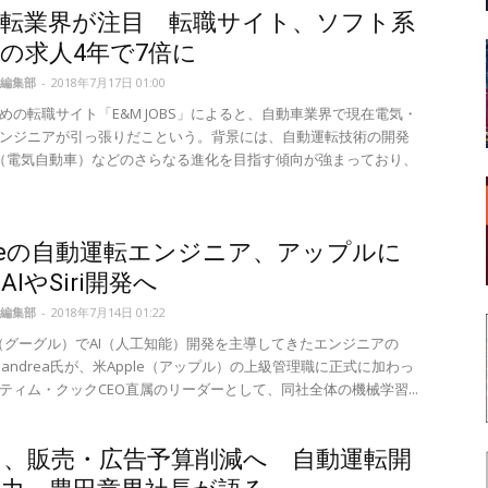
運転業界が注目 転職サイト、ソフト系
の求人4年で7倍に
編集部
-
2018年7月17日 01:00
めの転職サイト「E&M JOBS」によると、自動車業界で現在電気・
ンジニアが引っ張りだこという。背景には、自動運転技術の開発
EV（電気自動車）などのさらなる進化を目指す傾向が強まっており、
gleの自動運転エンジニア、アップルに
IやSiri開発へ
編集部
-
2018年7月14日 01:22
le（グーグル）でAI（人工知能）開発を主導してきたエンジニアの
iannandrea氏が、米Apple（アップル）の上級管理職に正式に加わっ
ティム・クックCEO直属のリーダーとして、同社全体の機械学習...
タ、販売・広告予算削減へ 自動運転開