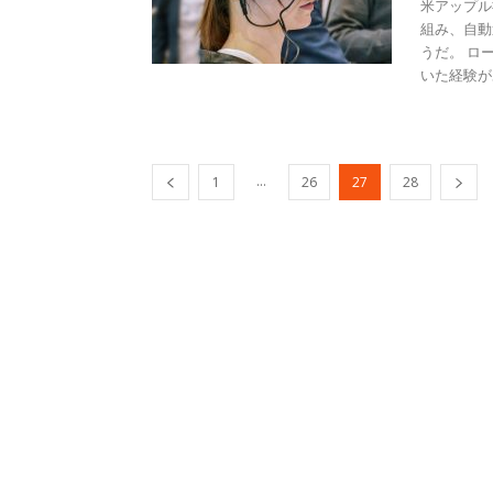
米アップル
組み、自動
うだ。 ロ
いた経験があ
...
1
26
27
28