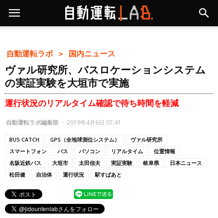
自動運転ラボ ＞
国内ニュース
ヴァル研究所、バスロケーションシステム
の実証実験を大垣市で実施
運行状況のリアルタイム確認で待ち時間を軽減
自動運転ラボ編集部
-
2019年4月6日 07:41
BUS CATCH
GPS（全地球測位システム）
ヴァル研究所
スマートフォン
バス
パソコン
リアルタイム
位置情報
名阪近鉄バス
大垣市
太田信夫
実証実験
岐阜県
日本ニュース
松田健
自治体
運行状況
駅すぱあと