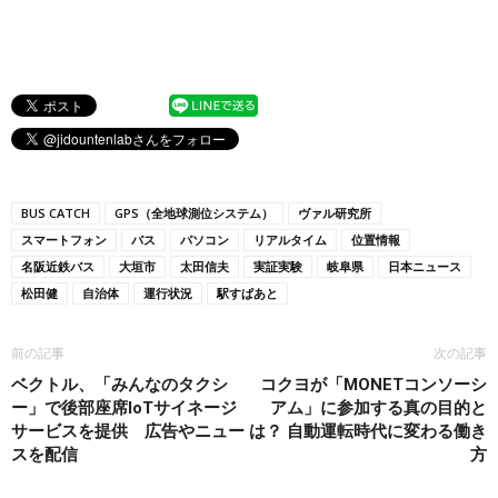
BUS CATCH
GPS（全地球測位システム）
ヴァル研究所
スマートフォン
バス
パソコン
リアルタイム
位置情報
名阪近鉄バス
大垣市
太田信夫
実証実験
岐阜県
日本ニュース
松田健
自治体
運行状況
駅すぱあと
前の記事
次の記事
ベクトル、「みんなのタクシ
コクヨが「MONETコンソーシ
ー」で後部座席IoTサイネージ
アム」に参加する真の目的と
サービスを提供 広告やニュー
は？ 自動運転時代に変わる働き
スを配信
方