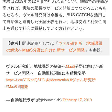
実験は2019年の12月まで行われる予定だ。地域での評価が
高ければ、実験の延長やサービス開始につながることもあ
るだろう。ヴァル研究所は今後も、BUS CATCHを活用し
て自治体と連携した実証実験を行い、地域交通の利便性向
上を通じて社会に貢献していく方針だという。
【参考】
関連記事としては「
ヴァル研究所、地域課題
の解決へMaaS分野に向けた新サービス開発
」も参照。
ヴァル研究所、地域課題の解決へ
MaaS
分野に向けた新
サービス開発へ 自動運転関連にも積極姿勢
https://t.co/VJNndQ5JJ3
@jidountenlab
#ヴァル研究所
#MaaS
#開発
— 自動運転ラボ (@jidountenlab)
February 17, 2019