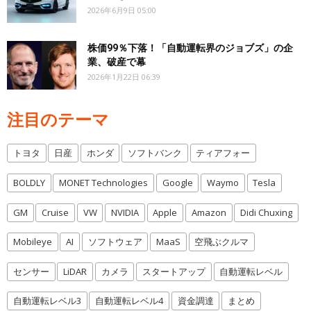
2026年6月9日 05:00
株価99％下落！「自動運転界のジョブズ」の企
業、破産で幕
2026年1月22日 06:39
注目のテーマ
トヨタ
日産
ホンダ
ソフトバンク
ティアフォー
BOLDLY
MONET Technologies
Google
Waymo
Tesla
GM
Cruise
VW
NVIDIA
Apple
Amazon
Didi Chuxing
Mobileye
AI
ソフトウェア
MaaS
空飛ぶクルマ
センサー
LiDAR
カメラ
スタートアップ
自動運転レベル
自動運転レベル3
自動運転レベル4
資金調達
まとめ