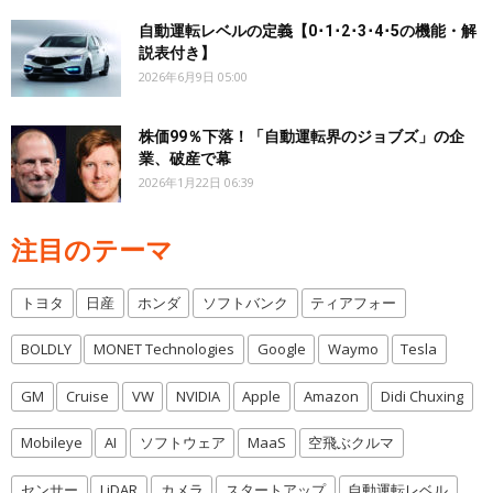
自動運転レベルの定義【0･1･2･3･4･5の機能・解
説表付き】
2026年6月9日 05:00
株価99％下落！「自動運転界のジョブズ」の企
業、破産で幕
2026年1月22日 06:39
注目のテーマ
トヨタ
日産
ホンダ
ソフトバンク
ティアフォー
BOLDLY
MONET Technologies
Google
Waymo
Tesla
GM
Cruise
VW
NVIDIA
Apple
Amazon
Didi Chuxing
Mobileye
AI
ソフトウェア
MaaS
空飛ぶクルマ
センサー
LiDAR
カメラ
スタートアップ
自動運転レベル