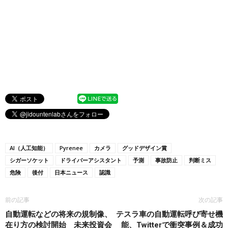
AI（人工知能）
Pyrenee
カメラ
グッドデザイン賞
シガーソケット
ドライバーアシスタント
予測
事故防止
判断ミス
危険
後付
日本ニュース
認識
前の記事
次の記事
自動運転などの将来の規制像、
テスラ車の自動運転呼び寄せ機
在り方の検討開始 未来投資会
能、Twitterで衝突事例＆成功