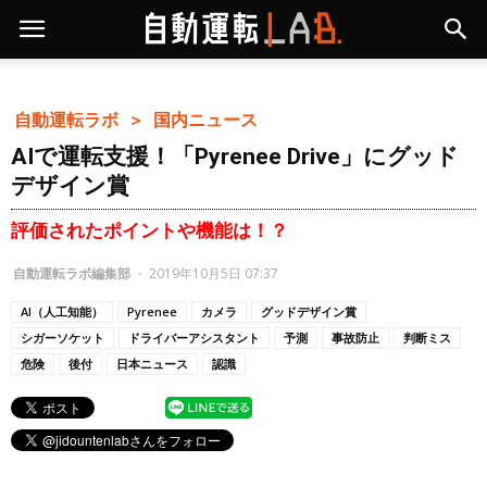
自動運転ラボ ＞
国内ニュース
AIで運転支援！「Pyrenee Drive」にグッド
デザイン賞
評価されたポイントや機能は！？
自動運転ラボ編集部
-
2019年10月5日 07:37
AI（人工知能）
Pyrenee
カメラ
グッドデザイン賞
シガーソケット
ドライバーアシスタント
予測
事故防止
判断ミス
危険
後付
日本ニュース
認識