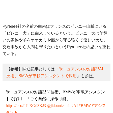
Pyrenee社の名前の由来はフランスのピレニー山脈にいる
「ピレニー犬」に由来しているという。ピレニー犬は羊飼
いの家族や羊をオオカミや熊から守る強くて優しい犬だ。
交通事故から人間を守りたいというPyrenee社の思いを重ね
ている。
【参考】
関連記事としては「
米ニュアンスの対話型AI
技術、BMWが車載アシスタントで採用
」も参照。
米ニュアンスの対話型AI技術、BMWが車載アシスタン
トで採用 「ごく自然に操作可能」
https://t.co/P7cXGd3KJ3
@jidountenlab
#AI
#BMW
#アシス
タント