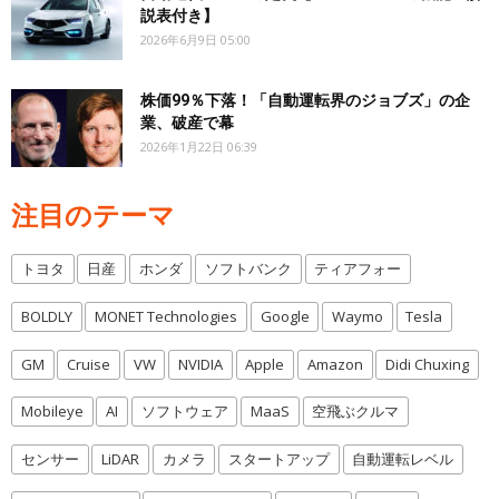
説表付き】
2026年6月9日 05:00
株価99％下落！「自動運転界のジョブズ」の企
業、破産で幕
2026年1月22日 06:39
注目のテーマ
トヨタ
日産
ホンダ
ソフトバンク
ティアフォー
BOLDLY
MONET Technologies
Google
Waymo
Tesla
GM
Cruise
VW
NVIDIA
Apple
Amazon
Didi Chuxing
Mobileye
AI
ソフトウェア
MaaS
空飛ぶクルマ
センサー
LiDAR
カメラ
スタートアップ
自動運転レベル