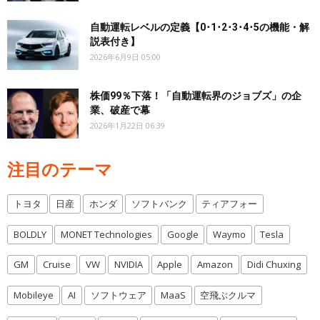
自動運転レベルの定義【0･1･2･3･4･5の機能・解
説表付き】
2026年6月9日 05:00
株価99％下落！「自動運転界のジョブズ」の企
業、破産で幕
2026年1月22日 06:39
注目のテーマ
トヨタ
日産
ホンダ
ソフトバンク
ティアフォー
BOLDLY
MONET Technologies
Google
Waymo
Tesla
GM
Cruise
VW
NVIDIA
Apple
Amazon
Didi Chuxing
Mobileye
AI
ソフトウェア
MaaS
空飛ぶクルマ