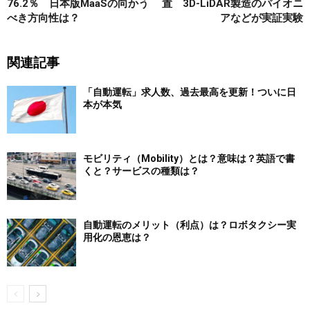
76.2％ 日本版MaaSの向かう
置 3D-LiDAR製造のパイオニ
べき方向性は？
アなどが実証実験
関連記事
「自動運転」求人数、過去最高を更新！ついに日
本が本気
モビリティ（Mobility）とは？意味は？英語で書
くと？サービスの種類は？
自動運転のメリット（利点）は？ロボタクシー実
用化の恩恵は？