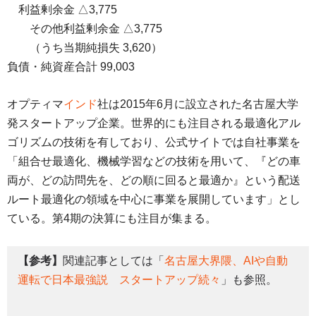
・
利益剰余金 △3,775
・
・
その他利益剰余金 △3,775
・
・
（うち当期純損失 3,620）
負債・純資産合計 99,003
オプティマ
インド
社は2015年6月に設立された名古屋大学
発スタートアップ企業。世界的にも注目される最適化アル
ゴリズムの技術を有しており、公式サイトでは自社事業を
「組合せ最適化、機械学習などの技術を用いて、『どの車
両が、どの訪問先を、どの順に回ると最適か』という配送
ルート最適化の領域を中心に事業を展開しています」とし
ている。第4期の決算にも注目が集まる。
【参考】
関連記事としては「
名古屋大界隈、AIや自動
運転で日本最強説 スタートアップ続々
」も参照。