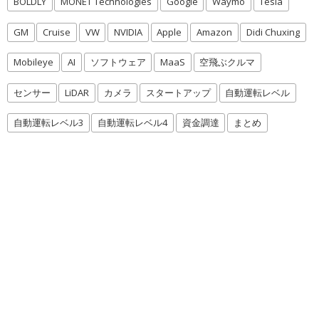
BOLDLY
MONET Technologies
Google
Waymo
Tesla
GM
Cruise
VW
NVIDIA
Apple
Amazon
Didi Chuxing
Mobileye
AI
ソフトウェア
MaaS
空飛ぶクルマ
センサー
LiDAR
カメラ
スタートアップ
自動運転レベル
自動運転レベル3
自動運転レベル4
資金調達
まとめ