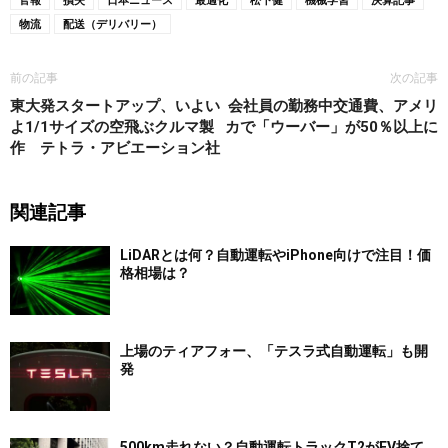
物流
配送（デリバリー）
前の記事
次の記事
東大発スタートアップ、いよい
会社員の勤務中交通費、アメリ
よ1/1サイズの空飛ぶクルマ製
カで「ウーバー」が50％以上に
作 テトラ・アビエーション社
関連記事
LiDARとは何？自動運転やiPhone向けで注目！価
格相場は？
上場のティアフォー、「テスラ式自動運転」も開
発
500km走れない？自動運転トラックT2がEV捨て