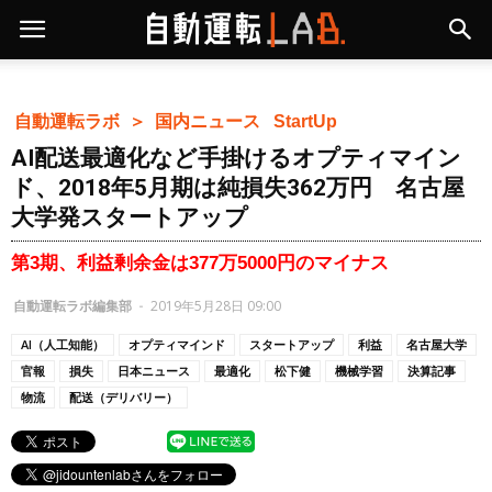
自動運転ラボ ＞
国内ニュース
StartUp
AI配送最適化など手掛けるオプティマイン
ド、2018年5月期は純損失362万円 名古屋
大学発スタートアップ
第3期、利益剰余金は377万5000円のマイナス
自動運転ラボ編集部
-
2019年5月28日 09:00
AI（人工知能）
オプティマインド
スタートアップ
利益
名古屋大学
官報
損失
日本ニュース
最適化
松下健
機械学習
決算記事
物流
配送（デリバリー）