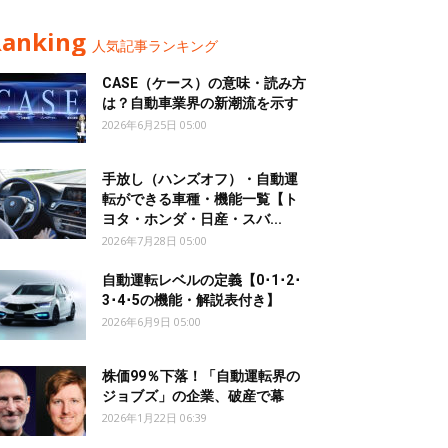
Ranking
人気記事ランキング
CASE（ケース）の意味・読み方
は？自動車業界の新潮流を示す
2026年6月25日 05:00
手放し（ハンズオフ）・自動運
転ができる車種・機能一覧【ト
ヨタ・ホンダ・日産・スバ...
2026年7月28日 05:00
自動運転レベルの定義【0･1･2･
3･4･5の機能・解説表付き】
2026年6月9日 05:00
株価99％下落！「自動運転界の
ジョブズ」の企業、破産で幕
2026年1月22日 06:39