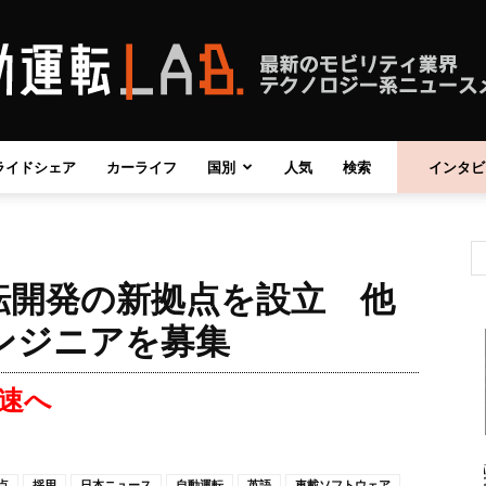
ライドシェア
カーライフ
国別
人気
検索
インタビ
自
転開発の新拠点を設立 他
動
ンジニアを募集
速へ
運
点
採用
日本ニュース
自動運転
英語
車載ソフトウェア