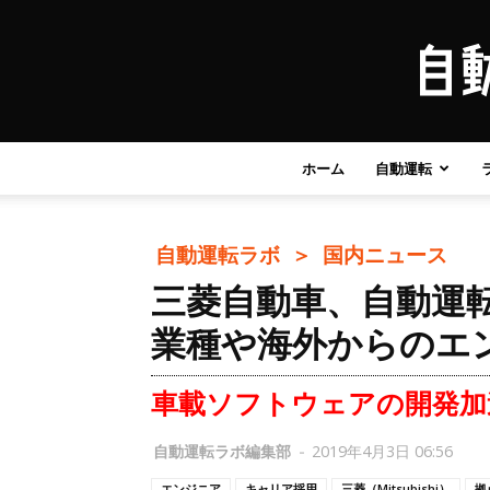
ホーム
自動運転
自動運転ラボ ＞
国内ニュース
三菱自動車、自動運
業種や海外からのエ
車載ソフトウェアの開発加
自動運転ラボ編集部
-
2019年4月3日 06:56
エンジニア
キャリア採用
三菱（Mitsubishi）
拠