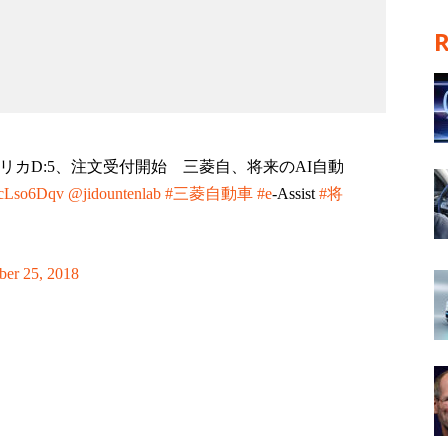
型デリカD:5、注文受付開始 三菱自、将来のAI自動
CYcLso6Dqv
@jidountenlab
#三菱自動車
#e
-Assist
#将
er 25, 2018