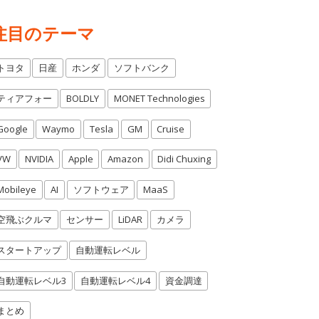
注目のテーマ
トヨタ
日産
ホンダ
ソフトバンク
ティアフォー
BOLDLY
MONET Technologies
Google
Waymo
Tesla
GM
Cruise
VW
NVIDIA
Apple
Amazon
Didi Chuxing
Mobileye
AI
ソフトウェア
MaaS
空飛ぶクルマ
センサー
LiDAR
カメラ
スタートアップ
自動運転レベル
自動運転レベル3
自動運転レベル4
資金調達
まとめ