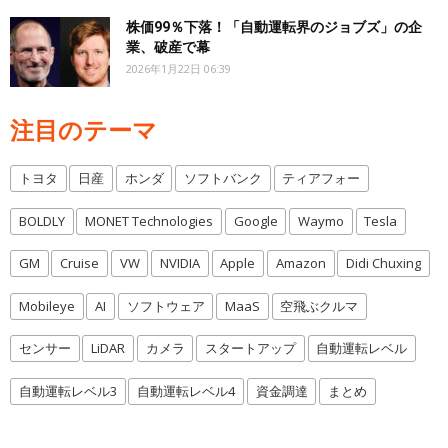
株価99％下落！「自動運転界のジョブズ」の企
業、破産で幕
2026年1月22日 06:39
注目のテーマ
トヨタ
日産
ホンダ
ソフトバンク
ティアフォー
BOLDLY
MONET Technologies
Google
Waymo
Tesla
GM
Cruise
VW
NVIDIA
Apple
Amazon
Didi Chuxing
Mobileye
AI
ソフトウェア
MaaS
空飛ぶクルマ
センサー
LiDAR
カメラ
スタートアップ
自動運転レベル
自動運転レベル3
自動運転レベル4
資金調達
まとめ