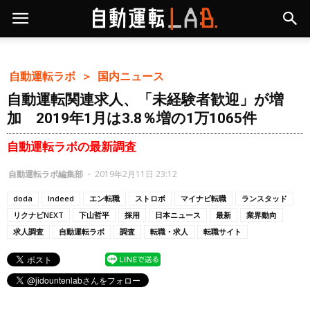
自動運転ラボ ＞
国内ニュース
自動運転関連求人、「未経験者歓迎」が増
加 2019年1月は3.8％増の1万1065件
自動運転ラボの最新調査
自動運転ラボ編集部
-
2019年2月11日 23:12
doda
Indeed
エン転職
ストロボ
マイナビ転職
ランスタッド
リクナビNEXT
下山哲平
採用
日本ニュース
最新
業界動向
求人調査
自動運転ラボ
調査
転職・求人
転職サイト