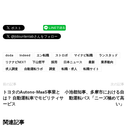
doda
Indeed
エン転職
ストロボ
マイナビ転職
ランスタッド
リクナビNEXT
下山哲平
採用
日本ニュース
最新
業界動向
求人調査
自動運転ラボ
調査
転職・求人
転職サイト
前の記事
次の記事
トヨタのAutono-MaaS事業と
小池都知事、多摩市における自
は？ 自動運転車でモビリティサ
動運転バス「ニーズ極めて高
ービス
い」
関連記事