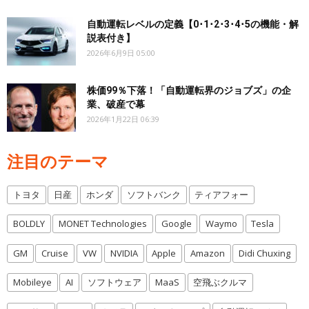
自動運転レベルの定義【0･1･2･3･4･5の機能・解
説表付き】
2026年6月9日 05:00
株価99％下落！「自動運転界のジョブズ」の企
業、破産で幕
2026年1月22日 06:39
注目のテーマ
トヨタ
日産
ホンダ
ソフトバンク
ティアフォー
BOLDLY
MONET Technologies
Google
Waymo
Tesla
GM
Cruise
VW
NVIDIA
Apple
Amazon
Didi Chuxing
Mobileye
AI
ソフトウェア
MaaS
空飛ぶクルマ