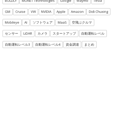
BOLDLY
MONET Technologies
Google
Waymo
Tesla
GM
Cruise
VW
NVIDIA
Apple
Amazon
Didi Chuxing
Mobileye
AI
ソフトウェア
MaaS
空飛ぶクルマ
センサー
LiDAR
カメラ
スタートアップ
自動運転レベル
自動運転レベル3
自動運転レベル4
資金調達
まとめ