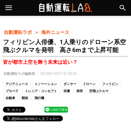
自動運転ラボ ＞
海外ニュース
フィリピン人俳優、1人乗りのドローン系空
飛ぶクルマを発明 高さ6mまで上昇可能
皆が都市上空を舞う未来は近い？
自動運転ラボ編集部
-
2018年10月11日 00:35
アジアニュース
イノベーション
ダンサー
ドローン
フィリピン
プロペラ
ミレニア・コンセプト
俳優
発明
空飛ぶクルマ
自動車
開発
飛行機