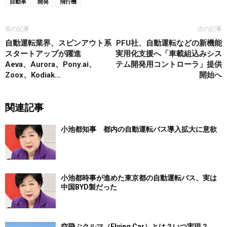
自動車
開発
飛行機
前の記事
次の記事
自動運転業界、スピンアウト系
PFU社、自動運転などの新機能
スタートアップが躍進
実用化支援へ「車載組込みシス
Aeva、Aurora、Pony.ai、
テム開発用コントローラ」提供
Zoox、Kodiak…
開始へ
関連記事
小池都知事 都内の自動運転バス導入拡大に意欲
小池都時事が進めた東京都の自動運転バス、実は
中国BYD製だった
空飛ぶクルマ（Flying Car）とは？いつ実現？