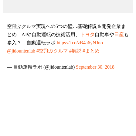
空飛ぶクルマ実現への5つの壁…基礎解説＆開発企業ま
とめ AIや自動運転の技術活用、
トヨタ
自動車や
日産
も
参入？｜自動運転ラボ
https://t.co/zB4a6yNJno
@jidountenlab
#空飛ぶクルマ
#解説
#まとめ
— 自動運転ラボ (@jidountenlab)
September 30, 2018