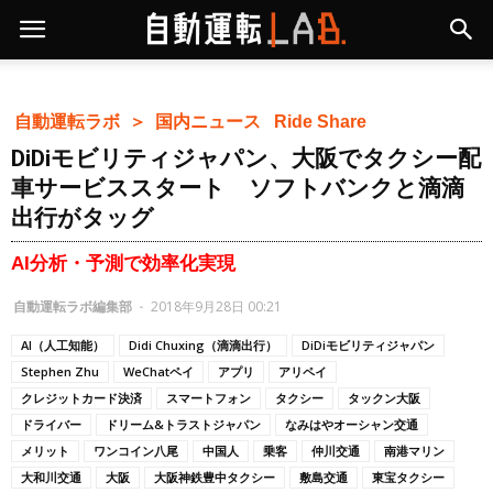
自動運転ラボ ＞
国内ニュース
Ride Share
DiDiモビリティジャパン、大阪でタクシー配
車サービススタート ソフトバンクと滴滴
出行がタッグ
AI分析・予測で効率化実現
自動運転ラボ編集部
-
2018年9月28日 00:21
AI（人工知能）
Didi Chuxing（滴滴出行）
DiDiモビリティジャパン
Stephen Zhu
WeChatペイ
アプリ
アリペイ
クレジットカード決済
スマートフォン
タクシー
タックン大阪
ドライバー
ドリーム&トラストジャパン
なみはやオーシャン交通
メリット
ワンコイン八尾
中国人
乗客
仲川交通
南港マリン
大和川交通
大阪
大阪神鉄豊中タクシー
敷島交通
東宝タクシー