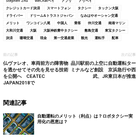
Stephen Zhu
WeChatペイ
アプリ
アリペイ
クレジットカード決済
スマートフォン
タクシー
タックン大阪
ドライバー
ドリーム&トラストジャパン
なみはやオーシャン交通
メリット
ワンコイン八尾
中国人
乗客
仲川交通
南港マリン
大和川交通
大阪
大阪神鉄豊中タクシー
敷島交通
東宝タクシー
決済
珊瑚交通
現金
第一交通産業
観光
運転手
配車
前の記事
次の記事
仏ヴァレオ、車両前方の障害物
品川駅前の上空に自動運転ター
を透かせてその先を見せる技術
ミナルなど創設 京浜急行や西
を公開へ CEATEC
武、JR東日本が推進
JAPAN2018で
関連記事
自動運転のメリット（利点）は？ロボタクシー実
用化の恩恵は？