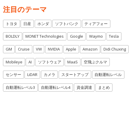
注目のテーマ
トヨタ
日産
ホンダ
ソフトバンク
ティアフォー
BOLDLY
MONET Technologies
Google
Waymo
Tesla
GM
Cruise
VW
NVIDIA
Apple
Amazon
Didi Chuxing
Mobileye
AI
ソフトウェア
MaaS
空飛ぶクルマ
センサー
LiDAR
カメラ
スタートアップ
自動運転レベル
自動運転レベル3
自動運転レベル4
資金調達
まとめ