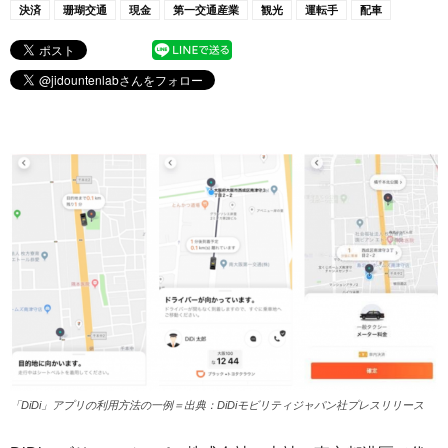
決済
珊瑚交通
現金
第一交通産業
観光
運転手
配車
「DiDi」アプリの利用方法の一例＝出典：DiDiモビリティジャパン社プレスリリース