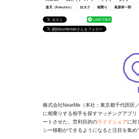
楽天（Rakuten）
白タク
相乗り
高原幸一郎
株式会社NearMe（本社：東京都千代田
に相乗りする相手を探すマッチングアプリ「n
ートさせた。営利目的の
ライドシェア
に対
シー移動ができるようになると注目を集め