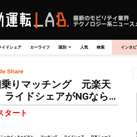
ライドシェア
カーライフ
国別
人気
検索
インタビ
自
de Share
ー相乗りマッチング 元楽天
動
 ライドシェアがNGなら…
らスタート
運
ニッセイ・キャピタル
マッチング
ライドシェア
日本ニュース