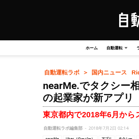
ホーム
自動運転
自動運転ラボ ＞
国内ニュース
Ri
nearMe.でタクシ
の起業家が新アプリ
東京都内で2018年6月か
自動運転ラボ編集部
-
2018年7月2日 02:14
nearMe
Uber（ウーバー）
アプリ
タクシー