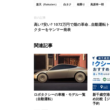
楽天（Rakuten）
白タク
相乗り
高原幸一郎
前の記事
高い?安い? 1072万円で畑の革命…自動運転
クターをヤンマー発表
関連記事
ロボタクシーの車種・モデル一覧
新千歳空港
（自動運転）
め比較【ジ
予約