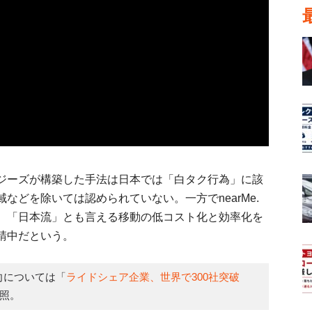
ジーズが構築した手法は日本では「白タク行為」に該
などを除いては認められていない。一方でnearMe.
、「日本流」とも言える移動の低コスト化と効率化を
請中だという。
向については「
ライドシェア企業、世界で300社突破
照。