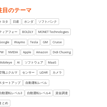
注目のテーマ
トヨタ
日産
ホンダ
ソフトバンク
ティアフォー
BOLDLY
MONET Technologies
Google
Waymo
Tesla
GM
Cruise
VW
NVIDIA
Apple
Amazon
Didi Chuxing
Mobileye
AI
ソフトウェア
MaaS
空飛ぶクルマ
センサー
LiDAR
カメラ
スタートアップ
自動運転レベル
自動運転レベル3
自動運転レベル4
資金調達
まとめ