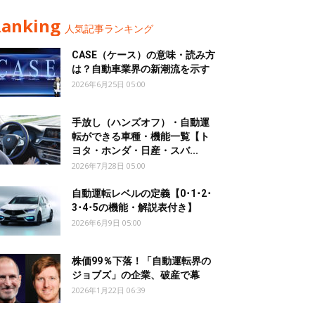
Ranking
人気記事ランキング
CASE（ケース）の意味・読み方
は？自動車業界の新潮流を示す
2026年6月25日 05:00
手放し（ハンズオフ）・自動運
転ができる車種・機能一覧【ト
ヨタ・ホンダ・日産・スバ...
2026年7月28日 05:00
自動運転レベルの定義【0･1･2･
3･4･5の機能・解説表付き】
2026年6月9日 05:00
株価99％下落！「自動運転界の
ジョブズ」の企業、破産で幕
2026年1月22日 06:39