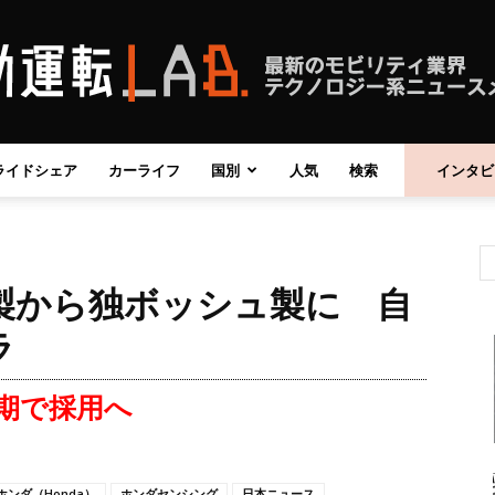
ライドシェア
カーライフ
国別
人気
検索
インタビ
自
製から独ボッシュ製に 自
動
ラ
期で採用へ
運
ホンダ（Honda）
ホンダセンシング
日本ニュース