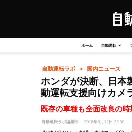
ホーム
自動運転
自動運転ラボ ＞
国内ニュース
ホンダが決断、日本
動運転支援向けカメ
既存の車種も全面改良の時
自動運転ラボ編集部
-
2018年6月12日 22:50
Bosch（ボッシュ）
カメラ
センサー
ドイツ