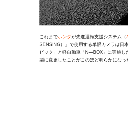
これまで
ホンダ
が先進運転支援システム（
SENSING）」で使用する単眼カメラは日
ビック」と軽自動車「N—BOX」に実施し
製に変更したことがこのほど明らかになっ