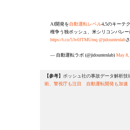
AI開発を
自動運転レベル
4,5のキー
権争う独ボッシュ、米シリコンバレー
https://t.co/53v0JTMUmq
@jidountenlab
— 自動運転ラボ (@jidountenlab)
May 8,
【参考】
ボッシュ社の事故データ解析技
術、警視庁も注目 自動運転開発も加速