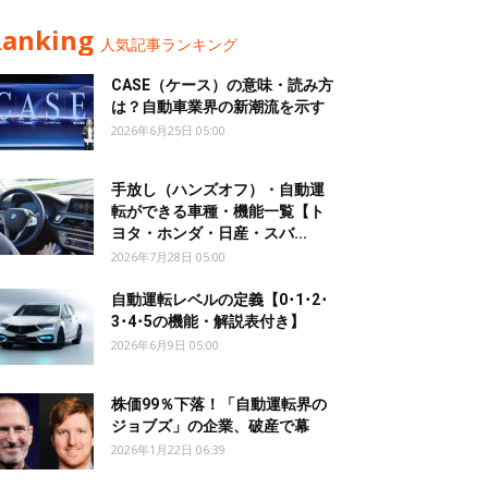
Ranking
人気記事ランキング
CASE（ケース）の意味・読み方
は？自動車業界の新潮流を示す
2026年6月25日 05:00
手放し（ハンズオフ）・自動運
転ができる車種・機能一覧【ト
ヨタ・ホンダ・日産・スバ...
2026年7月28日 05:00
自動運転レベルの定義【0･1･2･
3･4･5の機能・解説表付き】
2026年6月9日 05:00
株価99％下落！「自動運転界の
ジョブズ」の企業、破産で幕
2026年1月22日 06:39