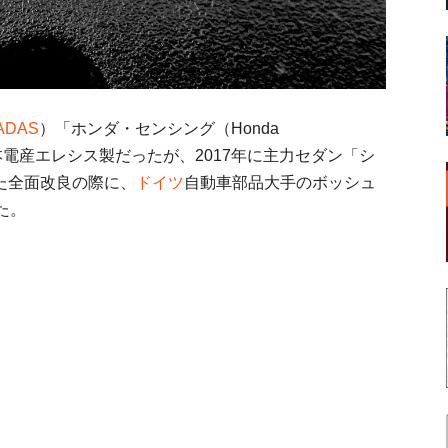
ADAS
）「ホンダ・センシング（Honda
本電産エレシス製だったが、2017年に主力セダン「シ
た全面改良の際に、
ドイツ
自動車部品大手のボッシュ
た。