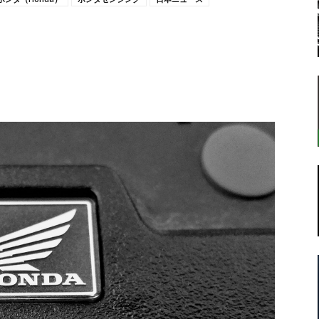
転
ラ
ボ