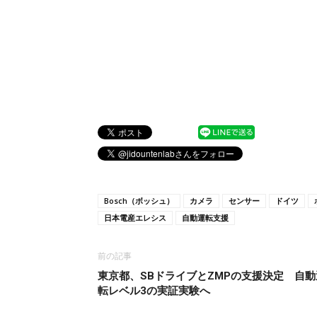
Bosch（ボッシュ）
カメラ
センサー
ドイツ
日本電産エレシス
自動運転支援
前の記事
東京都、SBドライブとZMPの支援決定 自動
転レベル3の実証実験へ