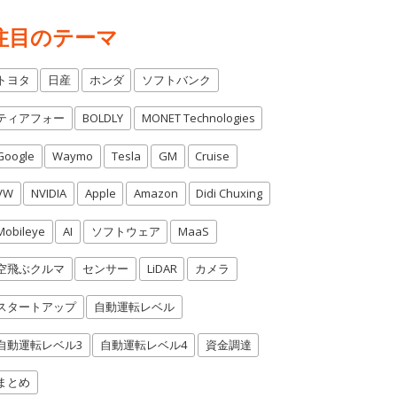
注目のテーマ
トヨタ
日産
ホンダ
ソフトバンク
ティアフォー
BOLDLY
MONET Technologies
Google
Waymo
Tesla
GM
Cruise
VW
NVIDIA
Apple
Amazon
Didi Chuxing
Mobileye
AI
ソフトウェア
MaaS
空飛ぶクルマ
センサー
LiDAR
カメラ
スタートアップ
自動運転レベル
自動運転レベル3
自動運転レベル4
資金調達
まとめ