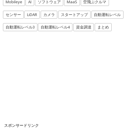
Mobileye
AI
ソフトウェア
MaaS
空飛ぶクルマ
センサー
LiDAR
カメラ
スタートアップ
自動運転レベル
自動運転レベル3
自動運転レベル4
資金調達
まとめ
スポンサードリンク