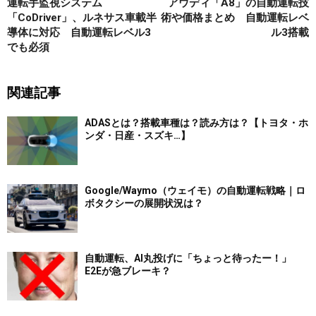
運転手監視システム
アウディ「A8」の自動運転技
「CoDriver」、ルネサス車載半
術や価格まとめ 自動運転レベ
導体に対応 自動運転レベル3
ル3搭載
でも必須
関連記事
ADASとは？搭載車種は？読み方は？【トヨタ・ホ
ンダ・日産・スズキ…】
Google/Waymo（ウェイモ）の自動運転戦略｜ロ
ボタクシーの展開状況は？
自動運転、AI丸投げに「ちょっと待ったー！」
E2Eが急ブレーキ？