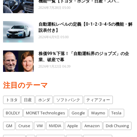
機能一覧【トヨタ・ホンダ・日産・スバ...
2026年7月28日 05:00
自動運転レベルの定義【0･1･2･3･4･5の機能・解
説表付き】
2026年6月9日 05:00
株価99％下落！「自動運転界のジョブズ」の企
業、破産で幕
2026年1月22日 06:39
注目のテーマ
トヨタ
日産
ホンダ
ソフトバンク
ティアフォー
BOLDLY
MONET Technologies
Google
Waymo
Tesla
GM
Cruise
VW
NVIDIA
Apple
Amazon
Didi Chuxing