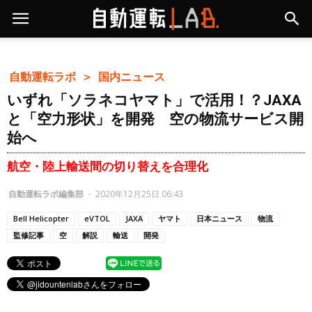
自動運転ラボ ＞
国内ニュース
いずれ「ソラネコヤマト」で活用！？JAXA
と「空力形状」を開発 空の物流サービス開
始へ
航空・陸上輸送間の切り替えを合理化
自動運転ラボ編集部
-
2020年12月25日 06:43
Bell Helicopter
eVTOL
JAXA
ヤマト
日本ニュース
物流
監修記事
空
解説
輸送
開発