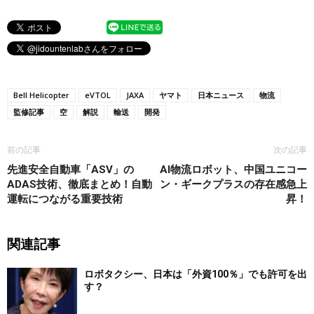
Bell Helicopter
eVTOL
JAXA
ヤマト
日本ニュース
物流
監修記事
空
解説
輸送
開発
前の記事
次の記事
先進安全自動車「ASV」の
AI物流ロボット、中国ユニコー
ADAS技術、徹底まとめ！自動
ン・ギークプラスの存在感急上
運転につながる重要技術
昇！
関連記事
ロボタクシー、日本は「外資100％」でも許可を出
す？