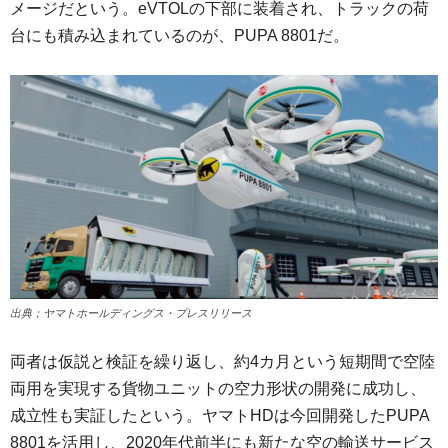
メージだという。eVTOLの下部に装着され、トラックの荷
台にも積み込まれているのが、PUPA 8801だ。
出典；ヤマトホールディングス・プレスリリース
両者は仮説と検証を繰り返し、約4カ月という短期間で空陸
両用を実現する貨物ユニットの空力形状の開発に成功し、
成立性も実証したという。ヤマトHDは今回開発したPUPA
8801を活用し、2020年代前半にも新たな空の輸送サービス