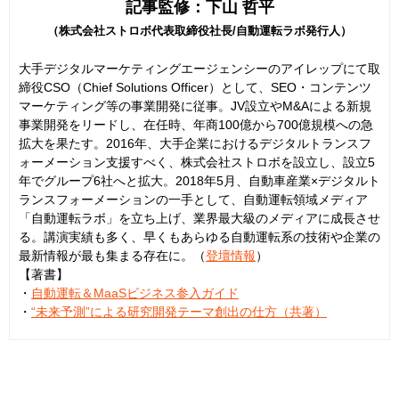
記事監修：下山 哲平
（株式会社ストロボ代表取締役社長/自動運転ラボ発行人）
大手デジタルマーケティングエージェンシーのアイレップにて取
締役CSO（Chief Solutions Officer）として、SEO・コンテンツ
マーケティング等の事業開発に従事。JV設立やM&Aによる新規
事業開発をリードし、在任時、年商100億から700億規模への急
拡大を果たす。2016年、大手企業におけるデジタルトランスフ
ォーメーション支援すべく、株式会社ストロボを設立し、設立5
年でグループ6社へと拡大。2018年5月、自動車産業×デジタルト
ランスフォーメーションの一手として、自動運転領域メディア
「自動運転ラボ」を立ち上げ、業界最大級のメディアに成長させ
る。講演実績も多く、早くもあらゆる自動運転系の技術や企業の
最新情報が最も集まる存在に。（
登壇情報
）
【著書】
・
自動運転＆MaaSビジネス参入ガイド
・
“未来予測”による研究開発テーマ創出の仕方（共著）