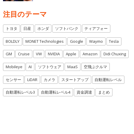
注目のテーマ
トヨタ
日産
ホンダ
ソフトバンク
ティアフォー
BOLDLY
MONET Technologies
Google
Waymo
Tesla
GM
Cruise
VW
NVIDIA
Apple
Amazon
Didi Chuxing
Mobileye
AI
ソフトウェア
MaaS
空飛ぶクルマ
センサー
LiDAR
カメラ
スタートアップ
自動運転レベル
自動運転レベル3
自動運転レベル4
資金調達
まとめ