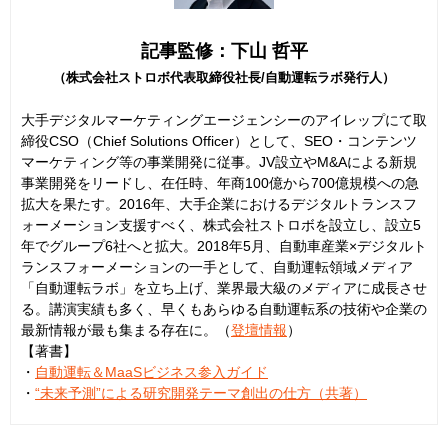
記事監修：下山 哲平
（株式会社ストロボ代表取締役社長/自動運転ラボ発行人）
大手デジタルマーケティングエージェンシーのアイレップにて取
締役CSO（Chief Solutions Officer）として、SEO・コンテンツ
マーケティング等の事業開発に従事。JV設立やM&Aによる新規
事業開発をリードし、在任時、年商100億から700億規模への急
拡大を果たす。2016年、大手企業におけるデジタルトランスフ
ォーメーション支援すべく、株式会社ストロボを設立し、設立5
年でグループ6社へと拡大。2018年5月、自動車産業×デジタルト
ランスフォーメーションの一手として、自動運転領域メディア
「自動運転ラボ」を立ち上げ、業界最大級のメディアに成長させ
る。講演実績も多く、早くもあらゆる自動運転系の技術や企業の
最新情報が最も集まる存在に。（
登壇情報
）
【著書】
・
自動運転＆MaaSビジネス参入ガイド
・
“未来予測”による研究開発テーマ創出の仕方（共著）