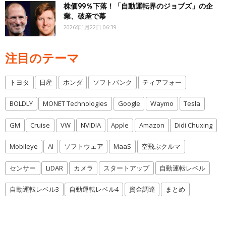
株価99％下落！「自動運転界のジョブズ」の企
業、破産で幕
2026年1月22日 06:39
注目のテーマ
トヨタ
日産
ホンダ
ソフトバンク
ティアフォー
BOLDLY
MONET Technologies
Google
Waymo
Tesla
GM
Cruise
VW
NVIDIA
Apple
Amazon
Didi Chuxing
Mobileye
AI
ソフトウェア
MaaS
空飛ぶクルマ
センサー
LiDAR
カメラ
スタートアップ
自動運転レベル
自動運転レベル3
自動運転レベル4
資金調達
まとめ