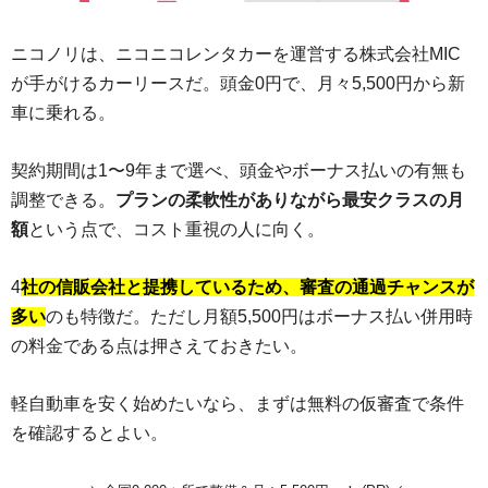
ニコノリは、ニコニコレンタカーを運営する株式会社MIC
が手がけるカーリースだ。頭金0円で、月々5,500円から新
車に乗れる。
契約期間は1〜9年まで選べ、頭金やボーナス払いの有無も
調整できる。
プランの柔軟性がありながら最安クラスの月
額
という点で、コスト重視の人に向く。
4
社の信販会社と提携しているため、審査の通過チャンスが
多い
のも特徴だ。ただし月額5,500円はボーナス払い併用時
の料金である点は押さえておきたい。
軽自動車を安く始めたいなら、まずは無料の仮審査で条件
を確認するとよい。