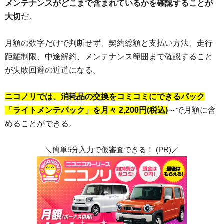
メンテナンスがどこまで含まれているかを確認することが
大切
だ。
月額の数字だけで判断せず、契約総額と支払い方法、走行
距離制限、中途解約、メンテナンス範囲まで確認すること
が失敗回避の近道になる。
ニコノリでは、消耗品の交換をコミコミにできるパック
「ライトメンテパック」を月々 2,200円(税込)
～で月額に含
めることができる。
＼簡単5分入力で仮審査できる！ (PR)／