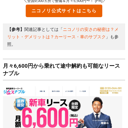
＼全国9,000ヵ所で整備＆月々5,500円〜！ (PR)／
ニコノリ
公式サイトはこちら
【参考】
関連記事としては「
ニコノリの安さの秘密は？メ
リット・デメリットは？カーリース・車のサブスク
」も参
照。
月々6,600円から乗れて途中解約も可能なリース
ナブル