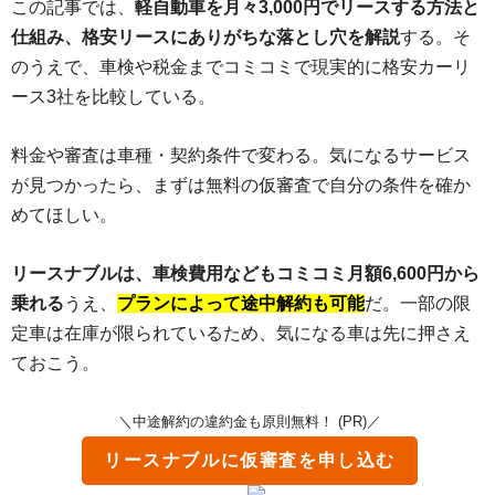
この記事では、
軽自動車を月々3,000円でリースする方法と
仕組み、格安リースにありがちな落とし穴を解説
する。そ
のうえで、車検や税金までコミコミで現実的に格安カーリ
ース3社を比較している。
料金や審査は車種・契約条件で変わる。気になるサービス
が見つかったら、まずは無料の仮審査で自分の条件を確か
めてほしい。
リースナブルは、車検費用などもコミコミ月額6,600円から
乗れる
うえ、
プランによって途中解約も可能
だ。一部の限
定車は在庫が限られているため、気になる車は先に押さえ
ておこう。
＼中途解約の違約金も原則無料！ (PR)／
リースナブル
に仮審査を申し込む