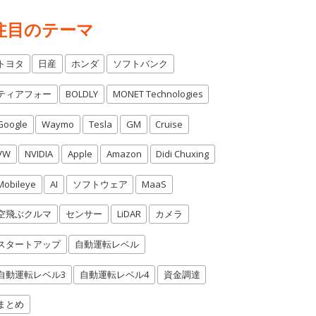
注目のテーマ
トヨタ
日産
ホンダ
ソフトバンク
ティアフォー
BOLDLY
MONET Technologies
Google
Waymo
Tesla
GM
Cruise
VW
NVIDIA
Apple
Amazon
Didi Chuxing
Mobileye
AI
ソフトウェア
MaaS
空飛ぶクルマ
センサー
LiDAR
カメラ
スタートアップ
自動運転レベル
自動運転レベル3
自動運転レベル4
資金調達
まとめ