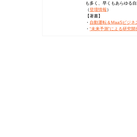
も多く、早くもあらゆる自
（
登壇情報
）
【著書】
・
自動運転＆MaaSビジ
・
“未来予測”による研究