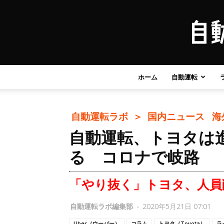
ホーム
自動運転
自動運転ラボ ＞
国内ニュース
海
自動運転、トヨタは
る コロナで岐路
「やり抜く」トヨタ、人員
自動運転ラボ編集部
-
2020年5月21日 07:01
Uber（ウーバー）
コラム
トヨタ（Toyota）
ラ