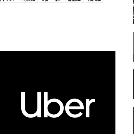
転
ラ
ボ