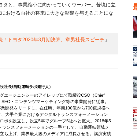
ヨタと、事業縮小に向かっていくウーバー。苦境に立
域における両社の将来に大きな影響を与えることにな
読！トヨタ2020年3月期決算、章男社長スピーチ
」
役社長/自動運転ラボ発行人）
エージェンシーのアイレップにて取締役CSO（Chief
er）として、SEO・コンテンツマーケティング等の事業開発に従事。
事業開発をリードし、在任時、年商100億から700億規模へ
6年、大手企業におけるデジタルトランスフォーメーション
ボを設立し、設立5年でグループ6社へと拡大。2018年5
トランスフォーメーションの一手として、自動運転領域メ
立ち上げ、業界最大級のメディアに成長させる。講演実績