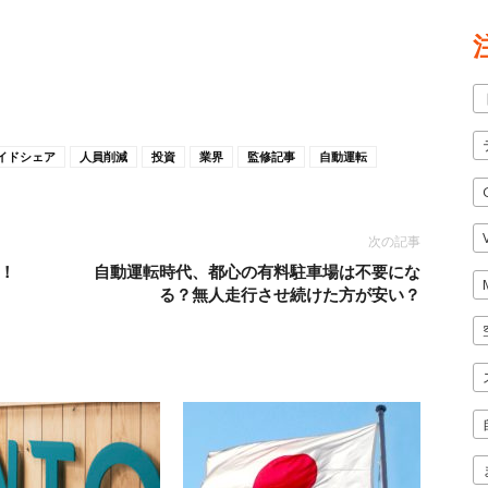
イドシェア
人員削減
投資
業界
監修記事
自動運転
次の記事
増！
自動運転時代、都心の有料駐車場は不要にな
る？無人走行させ続けた方が安い？