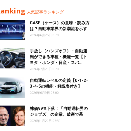
Ranking
人気記事ランキング
CASE（ケース）の意味・読み方
は？自動車業界の新潮流を示す
2026年6月25日 05:00
手放し（ハンズオフ）・自動運
転ができる車種・機能一覧【ト
ヨタ・ホンダ・日産・スバ...
2026年7月28日 05:00
自動運転レベルの定義【0･1･2･
3･4･5の機能・解説表付き】
2026年6月9日 05:00
株価99％下落！「自動運転界の
ジョブズ」の企業、破産で幕
2026年1月22日 06:39