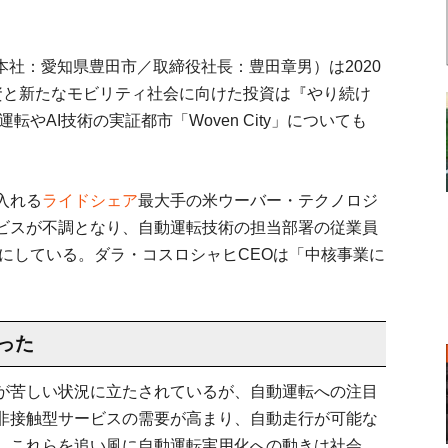
（本社：愛知県豊田市／取締役社長：豊田章男）は2020
資と新たなモビリティ社会に向けた投資は『やり続け
転やAI技術の実証都市「Woven City」についても
入れる
ライドシェア
最大手の米ウーバー・テクノロジ
ビスが不調となり、自動運転技術の担当部署の従業員
かにしている。ダラ・コスロシャヒCEOは「中核事業に
った
が苦しい状況に立たされているが、自動運転への注目
非接触型サービスの需要が高まり、自動走行が可能な
。これらを追い風に自動運転実用化への動きは社会