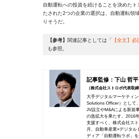
自動運転への投資を続けることを決めたト
たされた2つの企業の選択は、自動運転領
りそうだ。
【参考】
関連記事としては「
【全文】必
も参照。
記事監修：下山 哲平
（株式会社ストロボ代表取締
大手デジタルマーケティング
Solutions Offic
JV設立やM&Aによる新規
の急拡大を果たす。201
支援すべく、株式会社ストロ
月、自動車産業×デジタル
ディア「自動運転ラボ」を