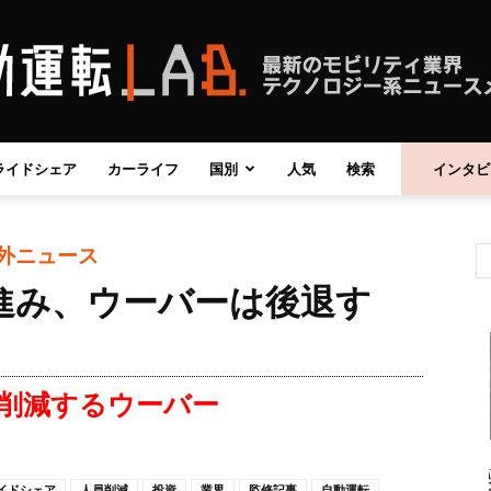
ライドシェア
カーライフ
国別
人気
検索
インタビ
自
外ニュース
進み、ウーバーは後退す
動
削減するウーバー
運
イドシェア
人員削減
投資
業界
監修記事
自動運転