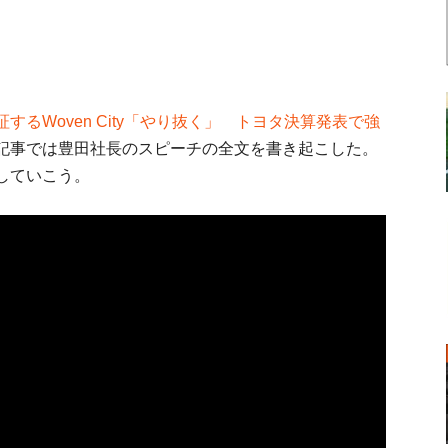
するWoven City「やり抜く」 トヨタ決算発表で強
記事では豊田社長のスピーチの全文を書き起こした。
していこう。