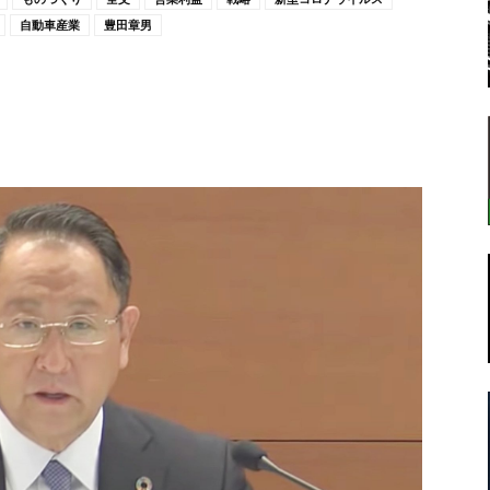
自動車産業
豊田章男
転
ラ
ボ