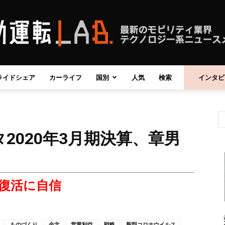
ライドシェア
カーライフ
国別
人気
検索
インタビ
自
2020年3月期決算、章男
動
復活に自信
運
ものづくり
全文
営業利益
戦略
新型コロナウイルス