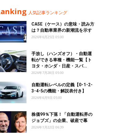
Ranking
人気記事ランキング
CASE（ケース）の意味・読み方
は？自動車業界の新潮流を示す
2026年6月25日 05:00
手放し（ハンズオフ）・自動運
転ができる車種・機能一覧【ト
ヨタ・ホンダ・日産・スバ...
2026年7月28日 05:00
自動運転レベルの定義【0･1･2･
3･4･5の機能・解説表付き】
2026年6月9日 05:00
株価99％下落！「自動運転界の
ジョブズ」の企業、破産で幕
2026年1月22日 06:39