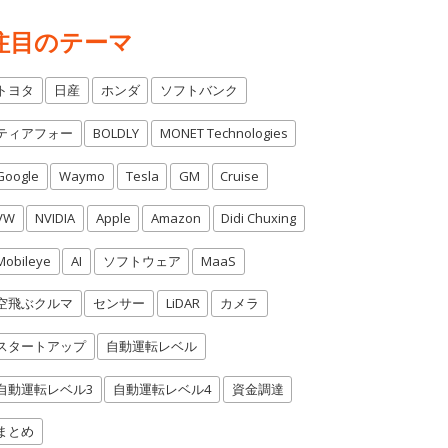
注目のテーマ
トヨタ
日産
ホンダ
ソフトバンク
ティアフォー
BOLDLY
MONET Technologies
Google
Waymo
Tesla
GM
Cruise
VW
NVIDIA
Apple
Amazon
Didi Chuxing
Mobileye
AI
ソフトウェア
MaaS
空飛ぶクルマ
センサー
LiDAR
カメラ
スタートアップ
自動運転レベル
自動運転レベル3
自動運転レベル4
資金調達
まとめ