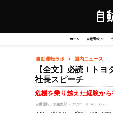
ホーム
自動運転
自動運転ラボ ＞
国内ニュース
【全文】必読！トヨタ
社長スピーチ
危機を乗り越えた経験から
自動運転ラボ編集部
-
2020年5月14日 08:28
SDGs
アライアンス
スピーチ
トヨタ（Toyota）