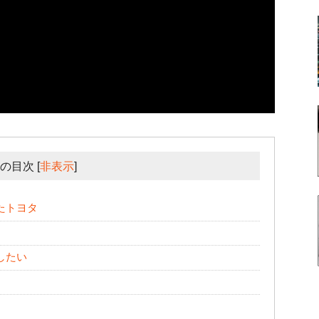
の目次
[
非表示
]
たトヨタ
したい