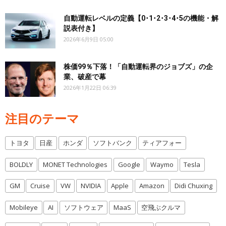
自動運転レベルの定義【0･1･2･3･4･5の機能・解
説表付き】
2026年6月9日 05:00
株価99％下落！「自動運転界のジョブズ」の企
業、破産で幕
2026年1月22日 06:39
注目のテーマ
トヨタ
日産
ホンダ
ソフトバンク
ティアフォー
BOLDLY
MONET Technologies
Google
Waymo
Tesla
GM
Cruise
VW
NVIDIA
Apple
Amazon
Didi Chuxing
Mobileye
AI
ソフトウェア
MaaS
空飛ぶクルマ