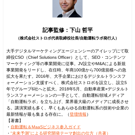
記事監修：下山 哲平
（株式会社ストロボ代表取締役社長/自動運転ラボ発行人）
大手デジタルマーケティングエージェンシーのアイレップにて取
締役CSO（Chief Solutions Officer）として、SEO・コンテンツ
マーケティング等の事業開発に従事。JV設立やM&Aによる新規
事業開発をリードし、在任時、年商100億から700億規模への急
拡大を果たす。2016年、大手企業におけるデジタルトランスフ
ォーメーション支援すべく、株式会社ストロボを設立し、設立5
年でグループ6社へと拡大。2018年5月、自動車産業×デジタルト
ランスフォーメーションの一手として、自動運転領域メディア
「自動運転ラボ」を立ち上げ、業界最大級のメディアに成長させ
る。講演実績も多く、早くもあらゆる自動運転系の技術や企業の
最新情報が最も集まる存在に。（
登壇情報
）
【著書】
・
自動運転＆MaaSビジネス参入ガイド
・
“未来予測”による研究開発テーマ創出の仕方（共著）