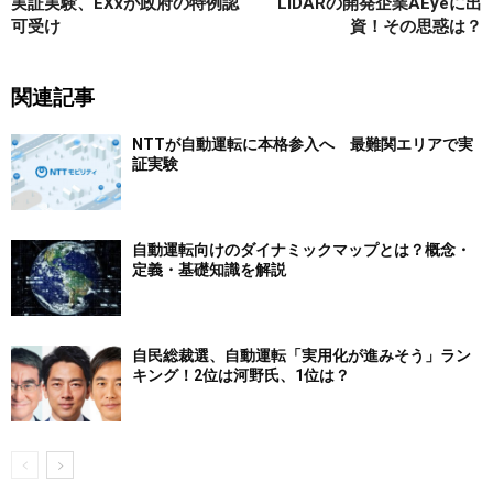
実証実験、EXxが政府の特例認
LiDARの開発企業AEyeに出
可受け
資！その思惑は？
関連記事
NTTが自動運転に本格参入へ 最難関エリアで実
証実験
自動運転向けのダイナミックマップとは？概念・
定義・基礎知識を解説
自民総裁選、自動運転「実用化が進みそう」ラン
キング！2位は河野氏、1位は？