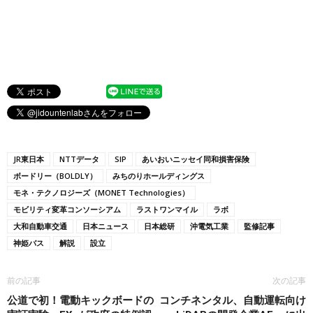
JR東日本
NTTデータ
SIP
あいおいニッセイ同和損害保険
ボードリー（BOLDLY）
みちのりホールディングス
モネ・テクノロジーズ（MONET Technologies）
モビリティ変革コンソーシアム
ラストワンマイル
ラボ
大和自動車交通
日本ニュース
日本総研
沖電気工業
監修記事
神姫バス
解説
設立
前の記事
次の記事
公道で初！電動キックボードの
コンチネンタル、自動運転向け