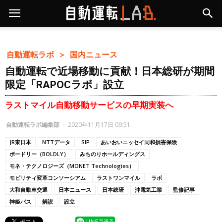
自動運転ラボ ＞
国内ニュース
自動運転で近場移動に貢献！日本総研が期間
限定「RAPOCラボ」設立
ラストマイル自動移動サービスの早期実装へ
自動運転ラボ編集部
-
2020年11月17日 09:51
JR東日本
NTTデータ
SIP
あいおいニッセイ同和損害保険
ボードリー（BOLDLY）
みちのりホールディングス
モネ・テクノロジーズ（MONET Technologies）
モビリティ変革コンソーシアム
ラストワンマイル
ラボ
大和自動車交通
日本ニュース
日本総研
沖電気工業
監修記事
神姫バス
解説
設立