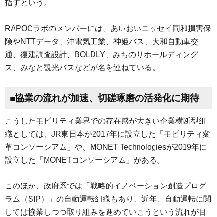
指すという。
RAPOCラボのメンバーには、あいおいニッセイ同和損害保
険やNTTデータ、沖電気工業、神姫バス、大和自動車交
通、復建調査設計、BOLDLY、みちのりホールディング
ス、みなと観光バスなどが名を連ねている。
■協業の流れが加速、切磋琢磨の活発化に期待
こうしたモビリティ業界での存在感が大きい企業横断型組
織としては、JR東日本が2017年に設立した「モビリティ変
革コンソーシアム」や、MONET Technologiesが2019年に
設立した「MONETコンソーシアム」がある。
このほか、政府系では「戦略的イノベーション創造プログ
ラム（SIP）」の自動運転組織もあり、近年、自動運転に関
しては協業しつつ取り組みを進めていこうという流れが目