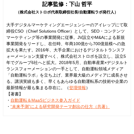
記事監修：下山 哲平
（株式会社ストロボ代表取締役社長/自動運転ラボ発行人）
大手デジタルマーケティングエージェンシーのアイレップにて取
締役CSO（Chief Solutions Officer）として、SEO・コンテンツ
マーケティング等の事業開発に従事。JV設立やM&Aによる新規
事業開発をリードし、在任時、年商100億から700億規模への急
拡大を果たす。2016年、大手企業におけるデジタルトランスフ
ォーメーション支援すべく、株式会社ストロボを設立し、設立5
年でグループ6社へと拡大。2018年5月、自動車産業×デジタルト
ランスフォーメーションの一手として、自動運転領域メディア
「自動運転ラボ」を立ち上げ、業界最大級のメディアに成長させ
る。講演実績も多く、早くもあらゆる自動運転系の技術や企業の
最新情報が最も集まる存在に。（
登壇情報
）
【著書】
・
自動運転＆MaaSビジネス参入ガイド
・
“未来予測”による研究開発テーマ創出の仕方（共著）