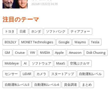
2026年1月22日 06:39
注目のテーマ
トヨタ
日産
ホンダ
ソフトバンク
ティアフォー
BOLDLY
MONET Technologies
Google
Waymo
Tesla
GM
Cruise
VW
NVIDIA
Apple
Amazon
Didi Chuxing
Mobileye
AI
ソフトウェア
MaaS
空飛ぶクルマ
センサー
LiDAR
カメラ
スタートアップ
自動運転レベル
自動運転レベル3
自動運転レベル4
資金調達
まとめ