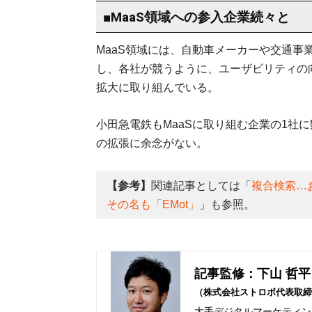
■MaaS領域への参入企業続々と
MaaS領域には、自動車メーカーや交通事
し、各社が競うように、ユーザビリティの
拡大に取り組んでいる。
小田急電鉄もMaaSに取り組む企業の1社
の拡張に余念がない。
【参考】
関連記事としては「
複合検索…
その名も「EMot」
」も参照。
記事監修：下山 哲平
（株式会社ストロボ代表取締
大手デジタルマーケティング