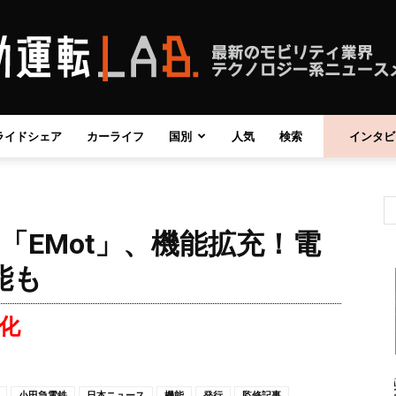
ライドシェア
カーライフ
国別
人気
検索
インタビ
自
「EMot」、機能拡充！電
動
能も
化
運
小田急電鉄
日本ニュース
機能
発行
監修記事