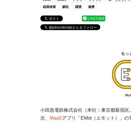
経路検索
解説
譲渡
連携
小田急電鉄株式会社（本社：東京都新宿区／
次、
MaaS
アプリ「EMot（エモット）」