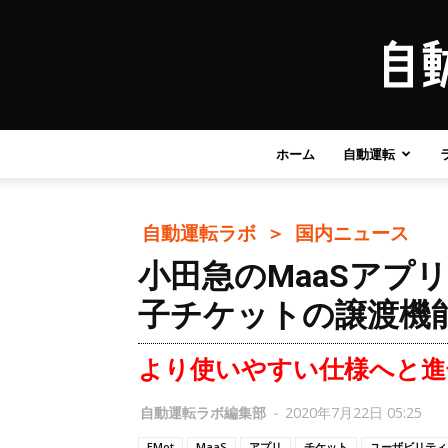
ホーム
自動運転
自動運転ラボ ＞
国内ニュース
小田急のMaaSアプリ
子チケットの譲渡機
より使いやすい仕様へと進
自動運転ラボ編集部
-
2020年7月22日 05:25
EMot
MaaS
アプリ
チケット
ユーザビリティ