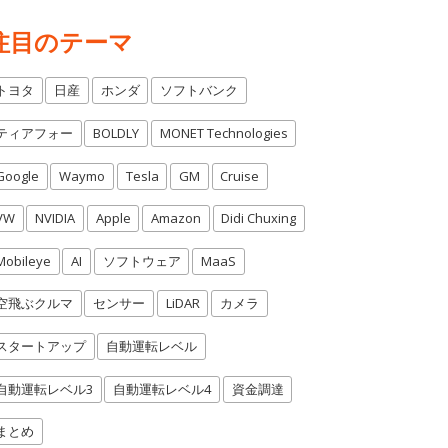
注目のテーマ
トヨタ
日産
ホンダ
ソフトバンク
ティアフォー
BOLDLY
MONET Technologies
Google
Waymo
Tesla
GM
Cruise
VW
NVIDIA
Apple
Amazon
Didi Chuxing
Mobileye
AI
ソフトウェア
MaaS
空飛ぶクルマ
センサー
LiDAR
カメラ
スタートアップ
自動運転レベル
自動運転レベル3
自動運転レベル4
資金調達
まとめ