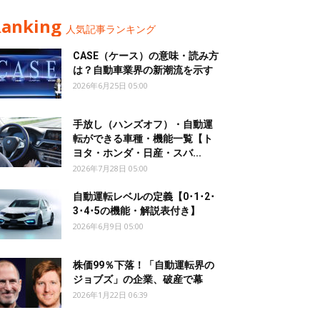
Ranking
人気記事ランキング
CASE（ケース）の意味・読み方
は？自動車業界の新潮流を示す
2026年6月25日 05:00
手放し（ハンズオフ）・自動運
転ができる車種・機能一覧【ト
ヨタ・ホンダ・日産・スバ...
2026年7月28日 05:00
自動運転レベルの定義【0･1･2･
3･4･5の機能・解説表付き】
2026年6月9日 05:00
株価99％下落！「自動運転界の
ジョブズ」の企業、破産で幕
2026年1月22日 06:39