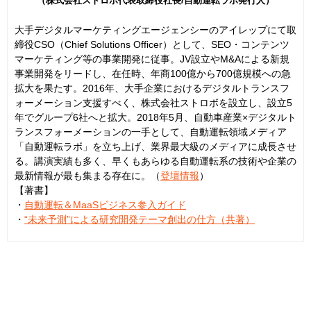
（株式会社ストロボ代表取締役社長/自動運転ラボ発行人）
大手デジタルマーケティングエージェンシーのアイレップにて取
締役CSO（Chief Solutions Officer）として、SEO・コンテンツ
マーケティング等の事業開発に従事。JV設立やM&Aによる新規
事業開発をリードし、在任時、年商100億から700億規模への急
拡大を果たす。2016年、大手企業におけるデジタルトランスフ
ォーメーション支援すべく、株式会社ストロボを設立し、設立5
年でグループ6社へと拡大。2018年5月、自動車産業×デジタルト
ランスフォーメーションの一手として、自動運転領域メディア
「自動運転ラボ」を立ち上げ、業界最大級のメディアに成長させ
る。講演実績も多く、早くもあらゆる自動運転系の技術や企業の
最新情報が最も集まる存在に。（
登壇情報
）
【著書】
・
自動運転＆MaaSビジネス参入ガイド
・
“未来予測”による研究開発テーマ創出の仕方（共著）