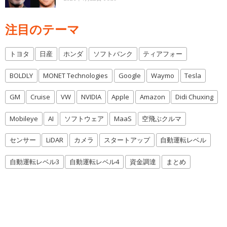
注目のテーマ
トヨタ
日産
ホンダ
ソフトバンク
ティアフォー
BOLDLY
MONET Technologies
Google
Waymo
Tesla
GM
Cruise
VW
NVIDIA
Apple
Amazon
Didi Chuxing
Mobileye
AI
ソフトウェア
MaaS
空飛ぶクルマ
センサー
LiDAR
カメラ
スタートアップ
自動運転レベル
自動運転レベル3
自動運転レベル4
資金調達
まとめ