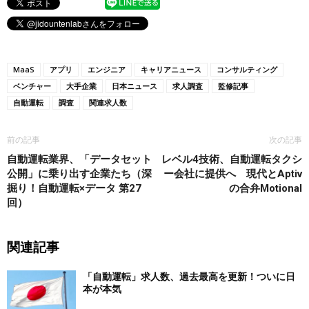
MaaS
アプリ
エンジニア
キャリアニュース
コンサルティング
ベンチャー
大手企業
日本ニュース
求人調査
監修記事
自動運転
調査
関連求人数
前の記事
次の記事
自動運転業界、「データセット
レベル4技術、自動運転タクシ
公開」に乗り出す企業たち（深
ー会社に提供へ 現代とAptiv
掘り！自動運転×データ 第27
の合弁Motional
回）
関連記事
「自動運転」求人数、過去最高を更新！ついに日
本が本気