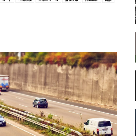
転
ラ
ボ