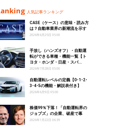
Ranking
人気記事ランキング
CASE（ケース）の意味・読み方
は？自動車業界の新潮流を示す
2026年6月25日 05:00
手放し（ハンズオフ）・自動運
転ができる車種・機能一覧【ト
ヨタ・ホンダ・日産・スバ...
2026年7月28日 05:00
自動運転レベルの定義【0･1･2･
3･4･5の機能・解説表付き】
2026年6月9日 05:00
株価99％下落！「自動運転界の
ジョブズ」の企業、破産で幕
2026年1月22日 06:39