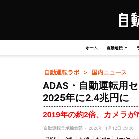
ホーム
自動運転
自動運転ラボ ＞
国内ニュース
ADAS・自動運転用
2025年に2.4兆円に
2019年の約2倍、カメラが
自動運転ラボ編集部
-
2020年11月12日 09:00
CMOS
LiDAR
カメラ
センサー
レーダー