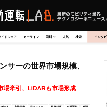
ライドシェア
カーライフ
国別
人気
検索
インタビ
自
センサーの世界市場規模、
動
市場牽引、LiDARも市場形成
運
レポート
市場規模
日本ニュース
監修記事
自動運転
解説