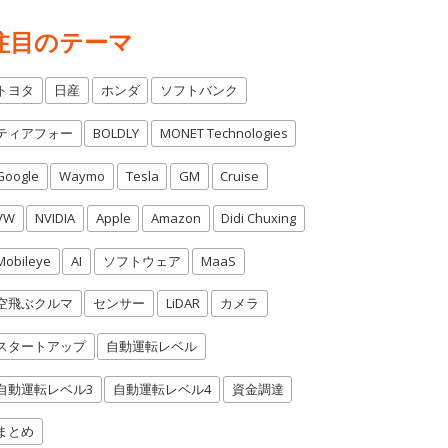
注目のテーマ
トヨタ
日産
ホンダ
ソフトバンク
ティアフォー
BOLDLY
MONET Technologies
Google
Waymo
Tesla
GM
Cruise
VW
NVIDIA
Apple
Amazon
Didi Chuxing
Mobileye
AI
ソフトウェア
MaaS
空飛ぶクルマ
センサー
LiDAR
カメラ
スタートアップ
自動運転レベル
自動運転レベル3
自動運転レベル4
資金調達
まとめ