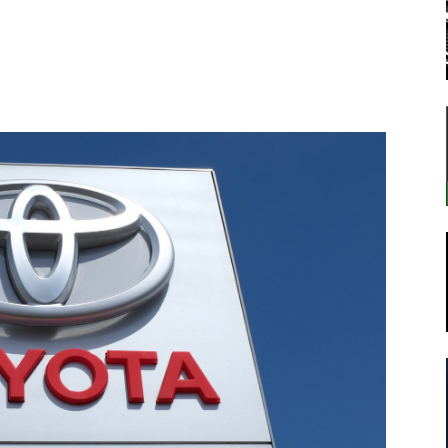
転
ラ
ボ