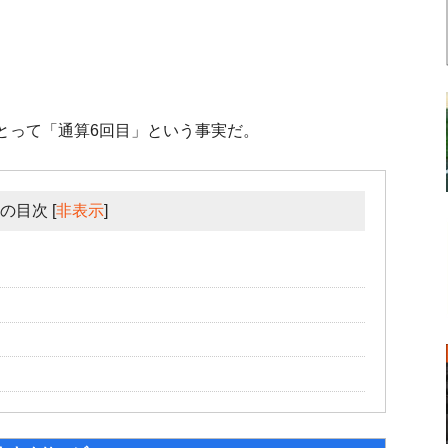
とって「通算6回目」という事実だ。
の目次
[
非表示
]