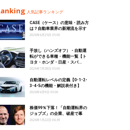
Ranking
人気記事ランキング
CASE（ケース）の意味・読み方
は？自動車業界の新潮流を示す
2026年6月25日 05:00
手放し（ハンズオフ）・自動運
転ができる車種・機能一覧【ト
ヨタ・ホンダ・日産・スバ...
2026年7月28日 05:00
自動運転レベルの定義【0･1･2･
3･4･5の機能・解説表付き】
2026年6月9日 05:00
株価99％下落！「自動運転界の
ジョブズ」の企業、破産で幕
2026年1月22日 06:39