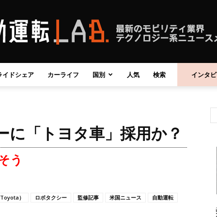
ライドシェア
カーライフ
国別
人気
検索
インタビ
自
クシーに「トヨタ車」採用か？
動
そう
oyota）
ロボタクシー
監修記事
米国ニュース
自動運転
運