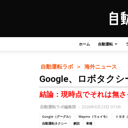
ホーム
自動運転
自動運転ラボ ＞
海外ニュース
Google、ロボタ
結論：現時点でそれは無さ
自動運転ラボ編集部
-
2026年6月23日 07:06
Google（グーグル）
Waymo（ウェイモ）
トヨタ（T
自動運転タクシー
解説
車種