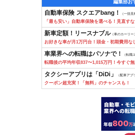
編集部お
自動車保険 スクエアbang！
（一括見
「最も安い」自動車保険を選べる！見直すな
新車定額！リースナブル
（車のカーリー
お好きな車が月1万円台！頭金・初期費用な
車業界への転職はパソナで！
（転職
転職後の平均年収837〜1,015万円！今すぐ
タクシーアプリは「DiDi」
（配車アプ
クーポン超充実！「無料」のチャンスも！