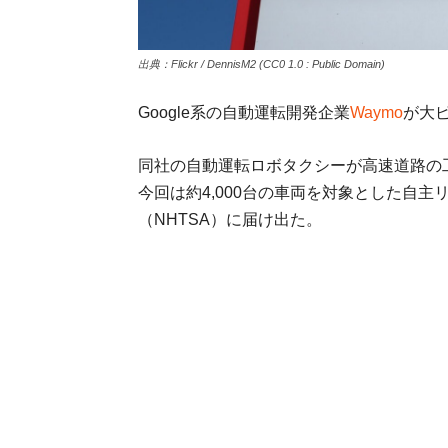
出典：Flickr / DennisM2 (CC0 1.0 : Public Domain)
Google系の自動運転開発企業
Waymo
が大
同社の自動運転ロボタクシーが高速道路の
今回は約4,000台の車両を対象とした自
（NHTSA）に届け出た。