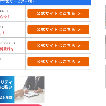
すすめサービス
＜PR＞
積もり）
ら今！
ス）
し！
エージェント）
無料登録を
リ）