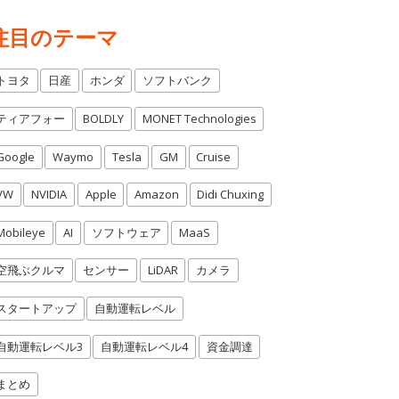
注目のテーマ
トヨタ
日産
ホンダ
ソフトバンク
ティアフォー
BOLDLY
MONET Technologies
Google
Waymo
Tesla
GM
Cruise
VW
NVIDIA
Apple
Amazon
Didi Chuxing
Mobileye
AI
ソフトウェア
MaaS
空飛ぶクルマ
センサー
LiDAR
カメラ
スタートアップ
自動運転レベル
自動運転レベル3
自動運転レベル4
資金調達
まとめ