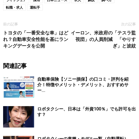
転職・求人
運転手
前の記事
次の記事
トヨタの「一番安全な車」はど
イーロン、米政府の「テスラ監
れ？自動車安全性能を基にラン
視団」の人員削減 「やりす
キングデータを公開
ぎ」と波紋
関連記事
自動車保険【ソニー損保】の口コミ・評判を紹
介！特徴やメリット・デメリット、おすすめサ
ー...
ロボタクシー、日本は「外資100％」でも許可を出
す？
ロボタクシーの車種・モデル一覧（自動運転）