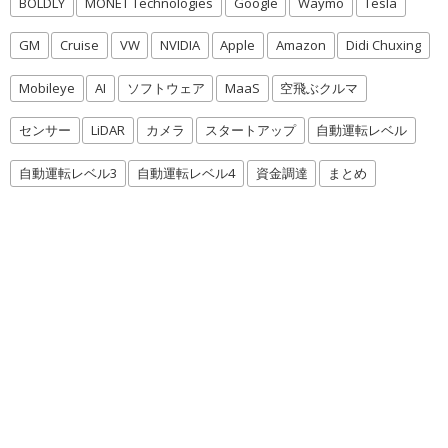
BOLDLY
MONET Technologies
Google
Waymo
Tesla
GM
Cruise
VW
NVIDIA
Apple
Amazon
Didi Chuxing
Mobileye
AI
ソフトウェア
MaaS
空飛ぶクルマ
センサー
LiDAR
カメラ
スタートアップ
自動運転レベル
自動運転レベル3
自動運転レベル4
資金調達
まとめ