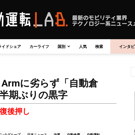
ライドシェア
カーライフ
国別
人気
検索
インタビ
自
Armに劣らず「自動倉
動
四半期ぶりの黒字
復後押し
運
バンクグループ
日本ニュース
決算
自動倉庫
自動運転