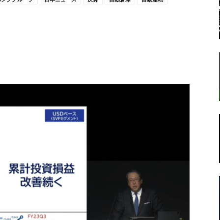
転
ラ
ボ