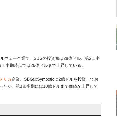
るノルウェー企業で、SBGの投資額は28億ドル。第2四半
3四半期時点では26億ドルまで上昇している。
メリカ
企業。SBGはSymboticに2億ドルを投資してお
ったが、第3四半期には10億ドルまで価値が上昇して