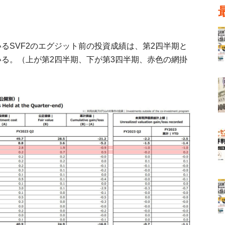
資しているSVF2のエグジット前の投資成績は、第2四半期と
いる。（上が第2四半期、下が第3四半期、赤色の網掛