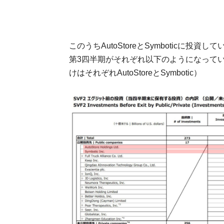
このうちAutoStoreとSymboticに投
第3四半期がそれぞれ以下のようになって
けはそれぞれAutoStoreとSymbotic）