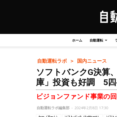
ホーム
自動運転
自動運転ラボ ＞
国内ニュース
ソフトバンクG決算、
庫」投資も好調 5
ビジョンファンド事業の回
自動運転ラボ編集部
-
2024年2月8日 17:30
Arm（アーム）
ソフトバンク（Softbank）
ソフト