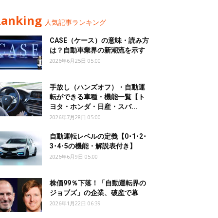
Ranking
人気記事ランキング
CASE（ケース）の意味・読み方
は？自動車業界の新潮流を示す
2026年6月25日 05:00
手放し（ハンズオフ）・自動運
転ができる車種・機能一覧【ト
ヨタ・ホンダ・日産・スバ...
2026年7月28日 05:00
自動運転レベルの定義【0･1･2･
3･4･5の機能・解説表付き】
2026年6月9日 05:00
株価99％下落！「自動運転界の
ジョブズ」の企業、破産で幕
2026年1月22日 06:39