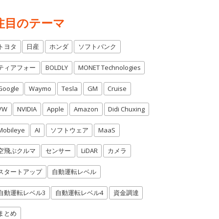
注目のテーマ
トヨタ
日産
ホンダ
ソフトバンク
ティアフォー
BOLDLY
MONET Technologies
Google
Waymo
Tesla
GM
Cruise
VW
NVIDIA
Apple
Amazon
Didi Chuxing
Mobileye
AI
ソフトウェア
MaaS
空飛ぶクルマ
センサー
LiDAR
カメラ
スタートアップ
自動運転レベル
自動運転レベル3
自動運転レベル4
資金調達
まとめ