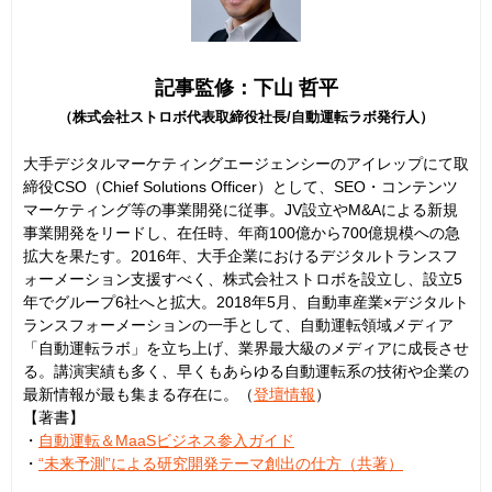
記事監修：下山 哲平
（株式会社ストロボ代表取締役社長/自動運転ラボ発行人）
大手デジタルマーケティングエージェンシーのアイレップにて取
締役CSO（Chief Solutions Officer）として、SEO・コンテンツ
マーケティング等の事業開発に従事。JV設立やM&Aによる新規
事業開発をリードし、在任時、年商100億から700億規模への急
拡大を果たす。2016年、大手企業におけるデジタルトランスフ
ォーメーション支援すべく、株式会社ストロボを設立し、設立5
年でグループ6社へと拡大。2018年5月、自動車産業×デジタルト
ランスフォーメーションの一手として、自動運転領域メディア
「自動運転ラボ」を立ち上げ、業界最大級のメディアに成長させ
る。講演実績も多く、早くもあらゆる自動運転系の技術や企業の
最新情報が最も集まる存在に。（
登壇情報
）
【著書】
・
自動運転＆MaaSビジネス参入ガイド
・
“未来予測”による研究開発テーマ創出の仕方（共著）