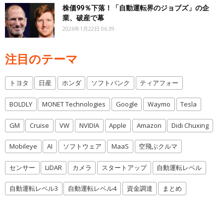
株価99％下落！「自動運転界のジョブズ」の企
業、破産で幕
2026年1月22日 06:39
注目のテーマ
トヨタ
日産
ホンダ
ソフトバンク
ティアフォー
BOLDLY
MONET Technologies
Google
Waymo
Tesla
GM
Cruise
VW
NVIDIA
Apple
Amazon
Didi Chuxing
Mobileye
AI
ソフトウェア
MaaS
空飛ぶクルマ
センサー
LiDAR
カメラ
スタートアップ
自動運転レベル
自動運転レベル3
自動運転レベル4
資金調達
まとめ