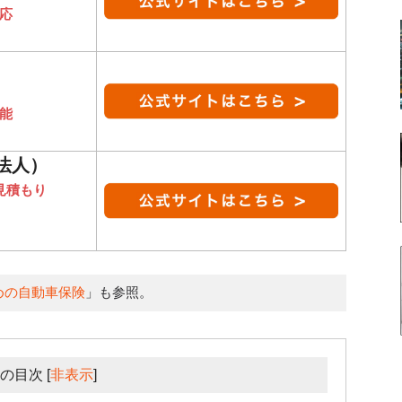
応
能
法人）
見積もり
めの自動車保険
」も参照。
の目次
[
非表示
]