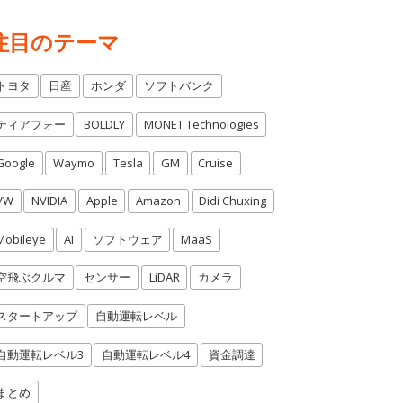
注目のテーマ
トヨタ
日産
ホンダ
ソフトバンク
ティアフォー
BOLDLY
MONET Technologies
Google
Waymo
Tesla
GM
Cruise
VW
NVIDIA
Apple
Amazon
Didi Chuxing
Mobileye
AI
ソフトウェア
MaaS
空飛ぶクルマ
センサー
LiDAR
カメラ
スタートアップ
自動運転レベル
自動運転レベル3
自動運転レベル4
資金調達
まとめ