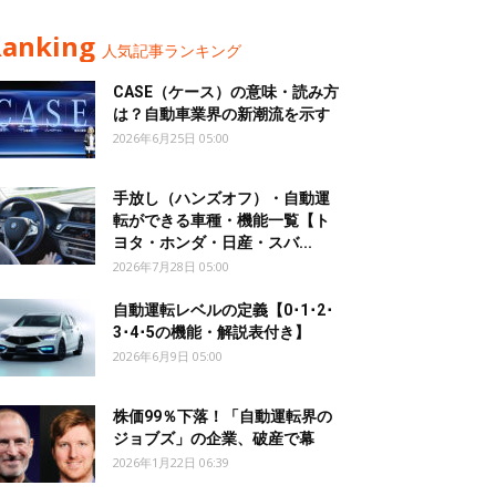
Ranking
人気記事ランキング
CASE（ケース）の意味・読み方
は？自動車業界の新潮流を示す
2026年6月25日 05:00
手放し（ハンズオフ）・自動運
転ができる車種・機能一覧【ト
ヨタ・ホンダ・日産・スバ...
2026年7月28日 05:00
自動運転レベルの定義【0･1･2･
3･4･5の機能・解説表付き】
2026年6月9日 05:00
株価99％下落！「自動運転界の
ジョブズ」の企業、破産で幕
2026年1月22日 06:39