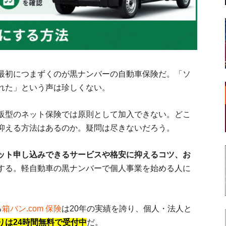
最初につまずくのが黒ナンバーの自動車保険だ。「ソ
れた」という声は珍しくない。
販型のネット保険では原則として加入できない。どこ
抑える方法はあるのか。疑問は尽きないだろう。
ット申し込みできるサービスや格安に抑えるコツ、お
する。軽自動車の黒ナンバーで個人事業を始める人に
る
箱バン.com 保険
は20年の実績を誇り、個人・法人と
りは24時間無料で受付中
だ。