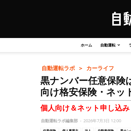
ホーム
自動運転
自動運転ラボ ＞
カーライフ
黒ナンバー任意保険
向け格安保険・ネッ
個人向け＆ネット申し込み
自動運転ラボ編集部
-
2026年7月3日 12:00
任意保険
個人事業主
法人
自動車保険
黒ナン