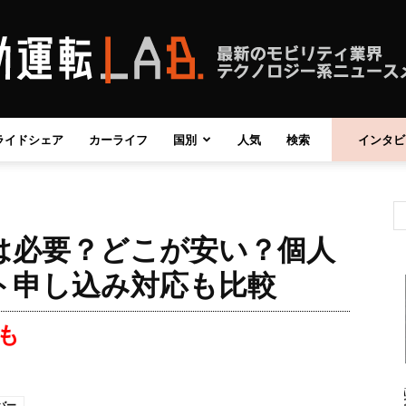
ライドシェア
カーライフ
国別
人気
検索
インタビ
自
は必要？どこが安い？個人
動
ト申し込み対応も比較
も
運
バー