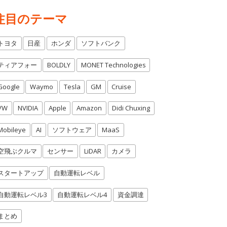
注目のテーマ
トヨタ
日産
ホンダ
ソフトバンク
ティアフォー
BOLDLY
MONET Technologies
Google
Waymo
Tesla
GM
Cruise
VW
NVIDIA
Apple
Amazon
Didi Chuxing
Mobileye
AI
ソフトウェア
MaaS
空飛ぶクルマ
センサー
LiDAR
カメラ
スタートアップ
自動運転レベル
自動運転レベル3
自動運転レベル4
資金調達
まとめ