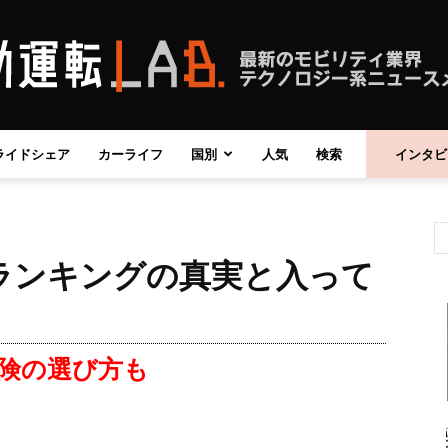
ライドシェア
カーライフ
国別
人気
検索
インタビ
自
ランキングの真実と入って
動
険の選び方も
運