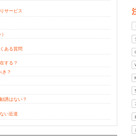
りサービス
ン）
くある質問
在する？
べき？
勧誘はない？
ない近道