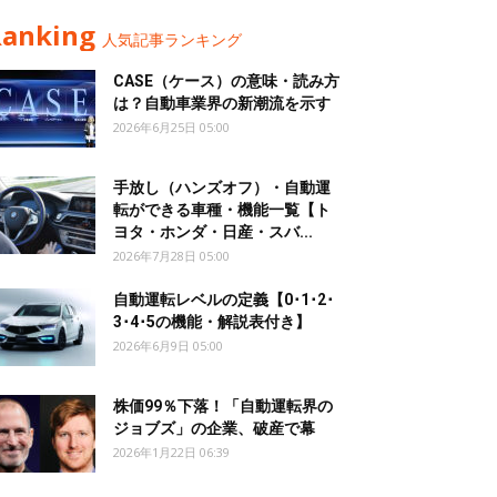
Ranking
人気記事ランキング
CASE（ケース）の意味・読み方
は？自動車業界の新潮流を示す
2026年6月25日 05:00
手放し（ハンズオフ）・自動運
転ができる車種・機能一覧【ト
ヨタ・ホンダ・日産・スバ...
2026年7月28日 05:00
自動運転レベルの定義【0･1･2･
3･4･5の機能・解説表付き】
2026年6月9日 05:00
株価99％下落！「自動運転界の
ジョブズ」の企業、破産で幕
2026年1月22日 06:39