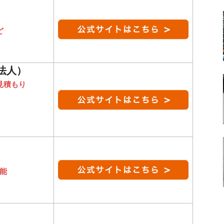
ど
法人）
見積もり
能