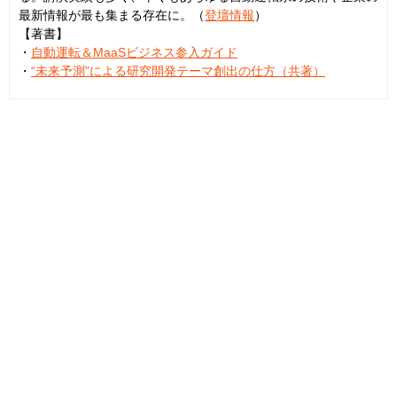
最新情報が最も集まる存在に。（
登壇情報
）
【著書】
・
自動運転＆MaaSビジネス参入ガイド
・
“未来予測”による研究開発テーマ創出の仕方（共著）