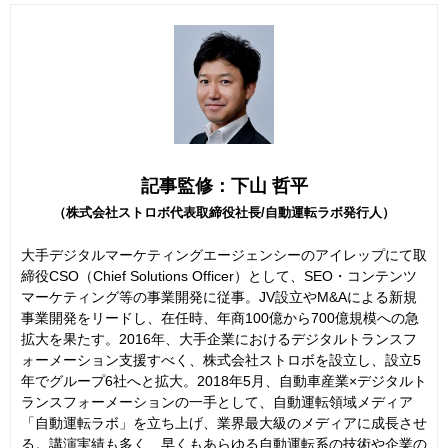
記事監修：下山 哲平
（株式会社ストロボ代表取締役社長/自動運転ラボ発行人）
大手デジタルマーケティングエージェンシーのアイレップにて取
締役CSO（Chief Solutions Officer）として、SEO・コンテンツ
マーケティング等の事業開発に従事。JV設立やM&Aによる新規
事業開発をリードし、在任時、年商100億から700億規模への急
拡大を果たす。2016年、大手企業におけるデジタルトランスフ
ォーメーション支援すべく、株式会社ストロボを設立し、設立5
年でグループ6社へと拡大。2018年5月、自動車産業×デジタルト
ランスフォーメーションの一手として、自動運転領域メディア
「自動運転ラボ」を立ち上げ、業界最大級のメディアに成長させ
る。講演実績も多く、早くもあらゆる自動運転系の技術や企業の