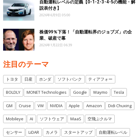
自動運転レベルの定義【0･1･2･3･4･5の機能・解
説表付き】
2026年6月9日 05:00
株価99％下落！「自動運転界のジョブズ」の企
業、破産で幕
2026年1月22日 06:39
注目のテーマ
トヨタ
日産
ホンダ
ソフトバンク
ティアフォー
BOLDLY
MONET Technologies
Google
Waymo
Tesla
GM
Cruise
VW
NVIDIA
Apple
Amazon
Didi Chuxing
Mobileye
AI
ソフトウェア
MaaS
空飛ぶクルマ
センサー
LiDAR
カメラ
スタートアップ
自動運転レベル