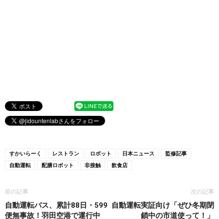
すかいらーく
レストラン
ロボット
日本ニュース
監修記事
自動運転
配膳ロボット
非接触
飲食店
前の記事
次の記事
自動運転バス、累計88日・599
自動運転実証向け「ぜひ冬期閉
便無事故！羽田空港で運行中
鎖中の市道使って！」