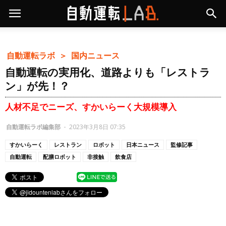
自動運転ラボ ＞
国内ニュース
自動運転の実用化、道路よりも「レストラ
ン」が先！？
人材不足でニーズ、すかいらーく大規模導入
自動運転ラボ編集部
-
2023年3月8日 07:35
すかいらーく
レストラン
ロボット
日本ニュース
監修記事
自動運転
配膳ロボット
非接触
飲食店