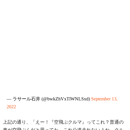
— ラサール石井 (@bwkZhVxTlWNLSxd)
September 13,
2022
上記の通り、「えー！『空飛ぶクルマ』ってこれ？普通の
車が空飛ぶんだと思ってた。これ公道走れないよね。クル