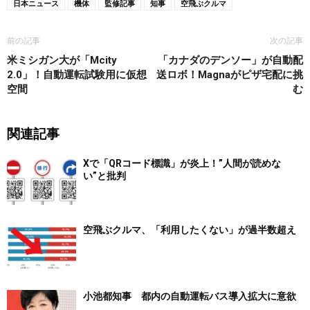
日本ニュース
機体
監修記事
知事
空飛ぶクルマ
前の記事
次の記事
米ミシガン大が「Mcity
「カナダのデンソー」が自動配
2.0」！自動運転試験用に仮想
送ロボ！Magnaがピザ宅配に挑
空間
む
関連記事
Xで「QRコード標識」が炎上！”人間が読めな
い”と批判
空飛ぶクルマ、「利用したくない」が過半数超え
小池都知事 都内の自動運転バス導入拡大に意欲