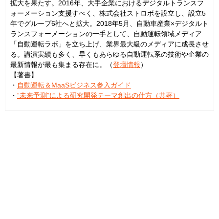
拡大を果たす。2016年、大手企業におけるデジタルトランスフ
ォーメーション支援すべく、株式会社ストロボを設立し、設立5
年でグループ6社へと拡大。2018年5月、自動車産業×デジタルト
ランスフォーメーションの一手として、自動運転領域メディア
「自動運転ラボ」を立ち上げ、業界最大級のメディアに成長させ
る。講演実績も多く、早くもあらゆる自動運転系の技術や企業の
最新情報が最も集まる存在に。（
登壇情報
）
【著書】
・
自動運転＆MaaSビジネス参入ガイド
・
“未来予測”による研究開発テーマ創出の仕方（共著）