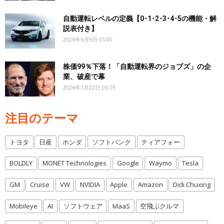
自動運転レベルの定義【0･1･2･3･4･5の機能・解
説表付き】
2026年6月9日 05:00
株価99％下落！「自動運転界のジョブズ」の企
業、破産で幕
2026年1月22日 06:39
注目のテーマ
トヨタ
日産
ホンダ
ソフトバンク
ティアフォー
BOLDLY
MONET Technologies
Google
Waymo
Tesla
GM
Cruise
VW
NVIDIA
Apple
Amazon
Didi Chuxing
Mobileye
AI
ソフトウェア
MaaS
空飛ぶクルマ