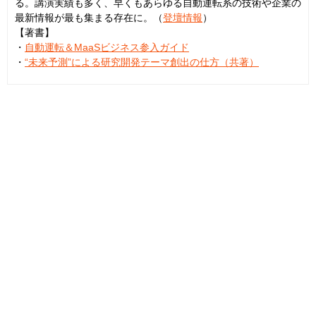
る。講演実績も多く、早くもあらゆる自動運転系の技術や企業の
最新情報が最も集まる存在に。（
登壇情報
）
【著書】
・
自動運転＆MaaSビジネス参入ガイド
・
“未来予測”による研究開発テーマ創出の仕方（共著）