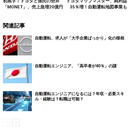
初黒字！トヨタと孫氏の合弁
トヨタマップマスター、純利益
「MONET」、売上急増20億円
35％増！自動運転地図事業も
関連記事
自動運転、求人が「大手企業ばっかり」化の様相
自動運転エンジニア、「高卒者が40％」の謎
自動運転エンジニアになるには？年収・必要スキ
ル・経験は？転職は可能？