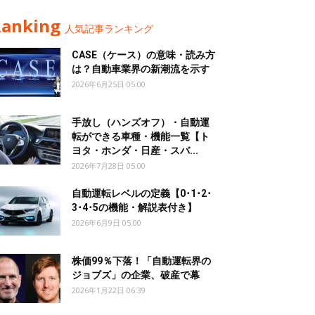
Ranking
人気記事ランキング
CASE（ケース）の意味・読み方
は？自動車業界の新潮流を示す
2026年6月25日 05:00
手放し（ハンズオフ）・自動運
転ができる車種・機能一覧【ト
ヨタ・ホンダ・日産・スバ...
2026年7月28日 05:00
自動運転レベルの定義【0･1･2･
3･4･5の機能・解説表付き】
2026年6月9日 05:00
株価99％下落！「自動運転界の
ジョブズ」の企業、破産で幕
2026年1月22日 06:39