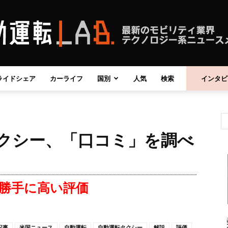
ライドシェア
カーライフ
国別
人気
検索
インタビ
自
タクシー、「口コミ」を調べ
動
使い勝手に高い評価
運
記事
米国ニュース
自動運転
自動運転タクシー
解説
評価