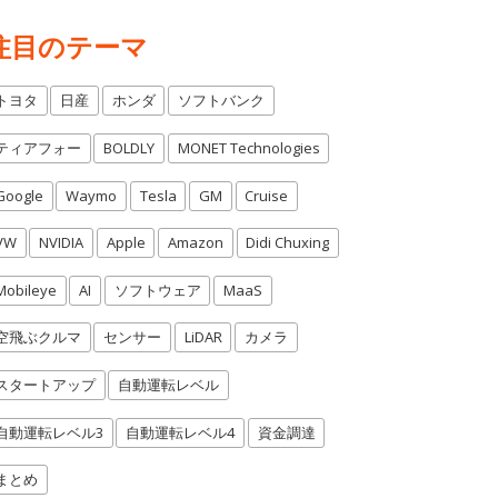
注目のテーマ
トヨタ
日産
ホンダ
ソフトバンク
ティアフォー
BOLDLY
MONET Technologies
Google
Waymo
Tesla
GM
Cruise
VW
NVIDIA
Apple
Amazon
Didi Chuxing
Mobileye
AI
ソフトウェア
MaaS
空飛ぶクルマ
センサー
LiDAR
カメラ
スタートアップ
自動運転レベル
自動運転レベル3
自動運転レベル4
資金調達
まとめ