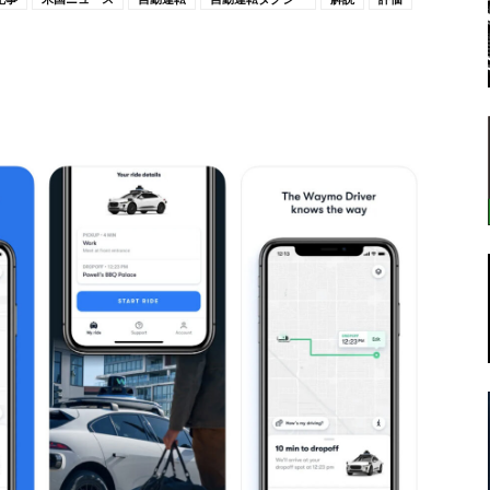
転
ラ
ボ