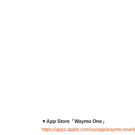
▼App Store「Waymo One」
https://apps.apple.com/us/app/waymo-one