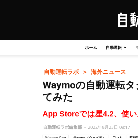
ホーム
自動運転
自動運転ラボ ＞
海外ニュース
Waymoの自動運転
てみた
App Storeでは星4.2、
自動運転ラボ編集部
-
2022年8月23日 08:17
Waymo One
Waymo（ウェイモ）
口コミ
監修