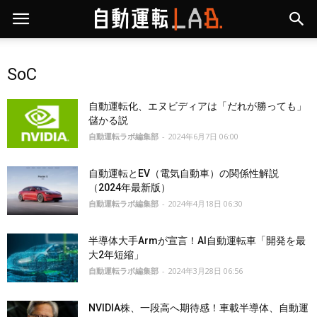
SoC
自動運転化、エヌビディアは「だれが勝っても」
儲かる説
自動運転ラボ編集部
-
2024年6月7日 06:00
自動運転とEV（電気自動車）の関係性解説
（2024年最新版）
自動運転ラボ編集部
-
2024年4月18日 06:30
半導体大手Armが宣言！AI自動運転車「開発を最
大2年短縮」
自動運転ラボ編集部
-
2024年3月28日 06:56
NVIDIA株、一段高へ期待感！車載半導体、自動運