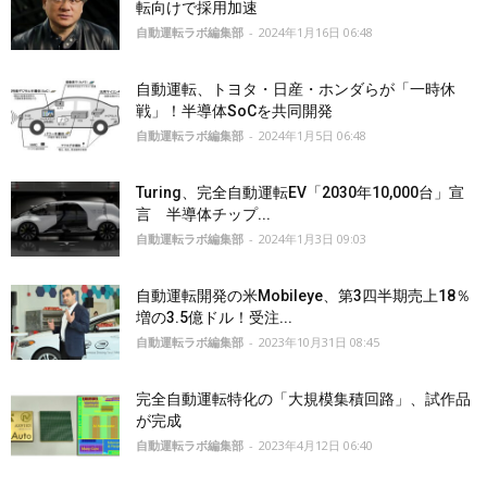
転向けで採用加速
自動運転ラボ編集部
-
2024年1月16日 06:48
自動運転、トヨタ・日産・ホンダらが「一時休
戦」！半導体SoCを共同開発
自動運転ラボ編集部
-
2024年1月5日 06:48
Turing、完全自動運転EV「2030年10,000台」宣
言 半導体チップ...
自動運転ラボ編集部
-
2024年1月3日 09:03
自動運転開発の米Mobileye、第3四半期売上18％
増の3.5億ドル！受注...
自動運転ラボ編集部
-
2023年10月31日 08:45
完全自動運転特化の「大規模集積回路」、試作品
が完成
自動運転ラボ編集部
-
2023年4月12日 06:40