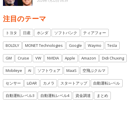
2026年1月22日 06:39
注目のテーマ
トヨタ
日産
ホンダ
ソフトバンク
ティアフォー
BOLDLY
MONET Technologies
Google
Waymo
Tesla
GM
Cruise
VW
NVIDIA
Apple
Amazon
Didi Chuxing
Mobileye
AI
ソフトウェア
MaaS
空飛ぶクルマ
センサー
LiDAR
カメラ
スタートアップ
自動運転レベル
自動運転レベル3
自動運転レベル4
資金調達
まとめ