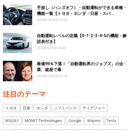
手放し（ハンズオフ）・自動運転ができる車種・
機能一覧【トヨタ・ホンダ・日産・スバ...
2026年7月28日 05:00
自動運転レベルの定義【0･1･2･3･4･5の機能・解
説表付き】
2026年6月9日 05:00
株価99％下落！「自動運転界のジョブズ」の企
業、破産で幕
2026年1月22日 06:39
注目のテーマ
トヨタ
日産
ホンダ
ソフトバンク
ティアフォー
BOLDLY
MONET Technologies
Google
Waymo
Tesla