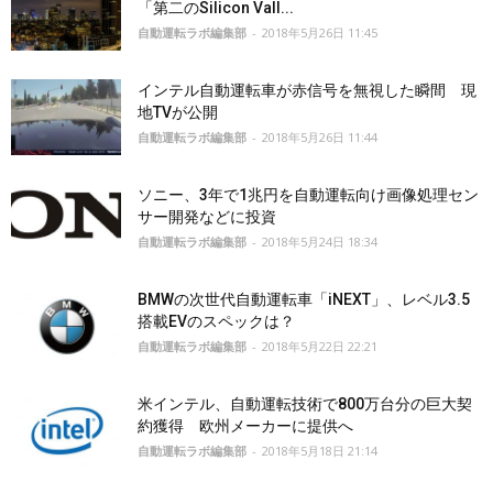
「第二のSilicon Vall...
自動運転ラボ編集部
-
2018年5月26日 11:45
インテル自動運転車が赤信号を無視した瞬間 現
地TVが公開
自動運転ラボ編集部
-
2018年5月26日 11:44
ソニー、3年で1兆円を自動運転向け画像処理セン
サー開発などに投資
自動運転ラボ編集部
-
2018年5月24日 18:34
BMWの次世代自動運転車「iNEXT」、レベル3.5
搭載EVのスペックは？
自動運転ラボ編集部
-
2018年5月22日 22:21
米インテル、自動運転技術で800万台分の巨大契
約獲得 欧州メーカーに提供へ
自動運転ラボ編集部
-
2018年5月18日 21:14