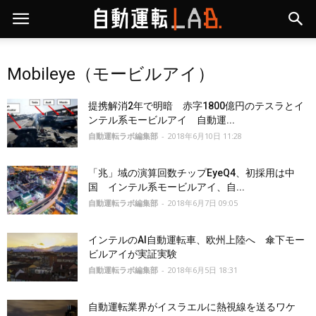
Mobileye（モービルアイ）
提携解消2年で明暗 赤字1800億円のテスラとイ
ンテル系モービルアイ 自動運...
自動運転ラボ編集部
-
2018年6月10日 11:28
「兆」域の演算回数チップEyeQ4、初採用は中
国 インテル系モービルアイ、自...
自動運転ラボ編集部
-
2018年6月7日 09:05
インテルのAI自動運転車、欧州上陸へ 傘下モー
ビルアイが実証実験
自動運転ラボ編集部
-
2018年6月5日 18:31
自動運転業界がイスラエルに熱視線を送るワケ