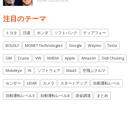
2026年1月22日 06:39
注目のテーマ
トヨタ
日産
ホンダ
ソフトバンク
ティアフォー
BOLDLY
MONET Technologies
Google
Waymo
Tesla
GM
Cruise
VW
NVIDIA
Apple
Amazon
Didi Chuxing
Mobileye
AI
ソフトウェア
MaaS
空飛ぶクルマ
センサー
LiDAR
カメラ
スタートアップ
自動運転レベル
自動運転レベル3
自動運転レベル4
資金調達
まとめ