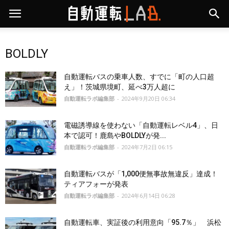
BOLDLY
自動運転バスの乗車人数、すでに「町の人口超
え」！茨城県境町、延べ3万人超に
自動運転ラボ編集部
-
2024年9月20日 06:34
電磁誘導線を使わない「自動運転レベル4」、日
本で認可！鹿島やBOLDLYが発...
自動運転ラボ編集部
-
2024年7月2日 06:15
自動運転バスが「1,000便無事故無違反」達成！
ティアフォーが発表
自動運転ラボ編集部
-
2024年6月14日 06:28
自動運転車、実証後の利用意向「95.7％」 浜松