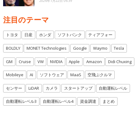
2026年1月22日 06:39
注目のテーマ
トヨタ
日産
ホンダ
ソフトバンク
ティアフォー
BOLDLY
MONET Technologies
Google
Waymo
Tesla
GM
Cruise
VW
NVIDIA
Apple
Amazon
Didi Chuxing
Mobileye
AI
ソフトウェア
MaaS
空飛ぶクルマ
センサー
LiDAR
カメラ
スタートアップ
自動運転レベル
自動運転レベル3
自動運転レベル4
資金調達
まとめ