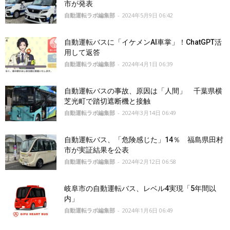
市が発表
自動運転ラボ編集部
-
2024年5月9日 06:42
自動運転バスに「イケメンAI車掌」！ChatGPT活
用して返答
自動運転ラボ編集部
-
2024年4月1日 06:39
自動運転バスの事故、原因は「人間」 千葉県横
芝光町で踏切遮断機と接触
自動運転ラボ編集部
-
2024年3月14日 06:49
自動運転バス、「危険感じた」14％ 福島県田村
市が実証結果を公表
自動運転ラボ編集部
-
2024年2月12日 06:58
岐阜市の自動運転バス、レベル4実現「5年間以
内」
自動運転ラボ編集部
-
2024年1月6日 06:49