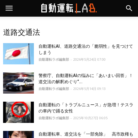
道路交通法
自動運転AI、道路交通法の「脆弱性」を見つけて
しまう
自動運転ラボ編集部
-
2026年5月24日 07:00
警察庁、自動運転AIの悩みに「あいまい回答」！
道交法の解釈めぐり”...
自動運転ラボ編集部
-
2026年5月14日 09:13
自動運転の「トラブルニュース」が急増！テスラ
の車内で踊る女性
自動運転ラボ編集部
-
2025年10月27日 06:05
自動運転車、道交法を「一部免除」 高市政権も