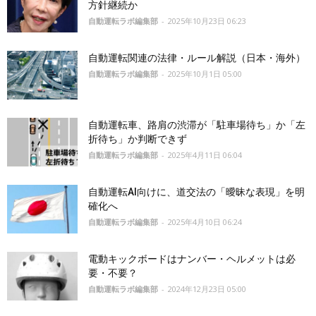
方針継続か
自動運転ラボ編集部
-
2025年10月23日 06:23
自動運転関連の法律・ルール解説（日本・海外）
自動運転ラボ編集部
-
2025年10月1日 05:00
自動運転車、路肩の渋滞が「駐車場待ち」か「左
折待ち」か判断できず
自動運転ラボ編集部
-
2025年4月11日 06:04
自動運転AI向けに、道交法の「曖昧な表現」を明
確化へ
自動運転ラボ編集部
-
2025年4月10日 06:24
電動キックボードはナンバー・ヘルメットは必
要・不要？
自動運転ラボ編集部
-
2024年12月23日 05:00