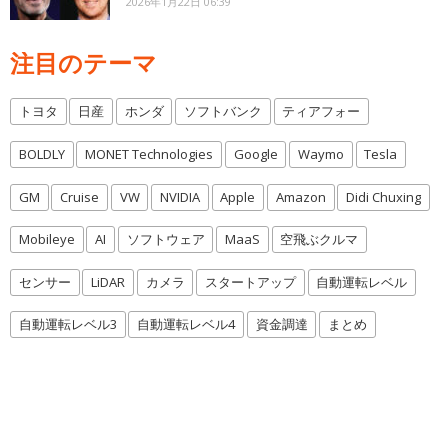
2026年1月22日 06:39
注目のテーマ
トヨタ
日産
ホンダ
ソフトバンク
ティアフォー
BOLDLY
MONET Technologies
Google
Waymo
Tesla
GM
Cruise
VW
NVIDIA
Apple
Amazon
Didi Chuxing
Mobileye
AI
ソフトウェア
MaaS
空飛ぶクルマ
センサー
LiDAR
カメラ
スタートアップ
自動運転レベル
自動運転レベル3
自動運転レベル4
資金調達
まとめ